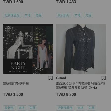
TWD 1,600
TWD 1,433
近新閒置品
本地
免運
狀況良好
本地
免運
Gucci
蕾絲露背深V連身褲
正品GUCCI 黑色布蕾絲很性感的絲質
蕾絲襯衫/罩衫外套42號（M~L)
TWD 1,500
TWD 9,800
全新品
本地
免運
近新閒置品
本地
免運