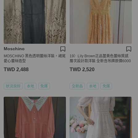
Moschino
MOSCHINO 黑色透明蕾絲洋裝，裙尾
19）Lily Brown正品薑黃色蕾絲質感
愛心蕾絲造型
層次設計款洋裝 全新含吊牌原價6000
TWD 2,488
TWD 2,520
狀況良好
本地
免運
全新品
本地
免運