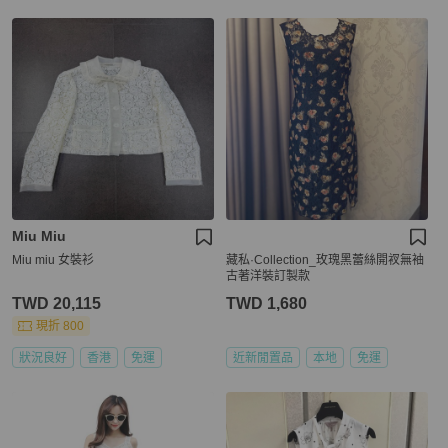
Miu Miu
Miu miu 女裝衫
藏私·Collection_玫瑰黑蕾絲開衩無袖
古著洋裝訂製款
TWD 20,115
TWD 1,680
現折 800
狀況良好
香港
免運
近新閒置品
本地
免運