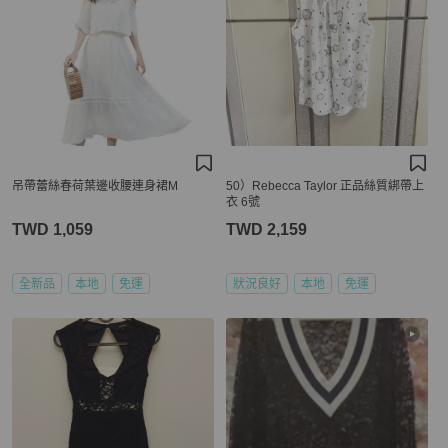
吊帶蕾絲春荷葉邊收腰連身裙M
50）Rebecca Taylor 正品絲質綁帶上
衣 6號
TWD 1,059
TWD 2,159
全新品
本地
免運
狀況良好
本地
免運