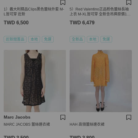
1）義大利精品Clips黑色蕾絲外套 M-
5）Red Valentino正品粉色蕾絲長袖
L皆可穿 近新
上衣 M-XL皆可穿 全新含吊牌原價189
00
TWD 6,500
TWD 6,479
近新閒置品
本地
免運
全新品
本地
免運
Marc Jacobs
MARC JACOBS 蕾絲連衣裙
HAH 高領蕾絲連衣裙
TWD 3,500
TWD 3,800