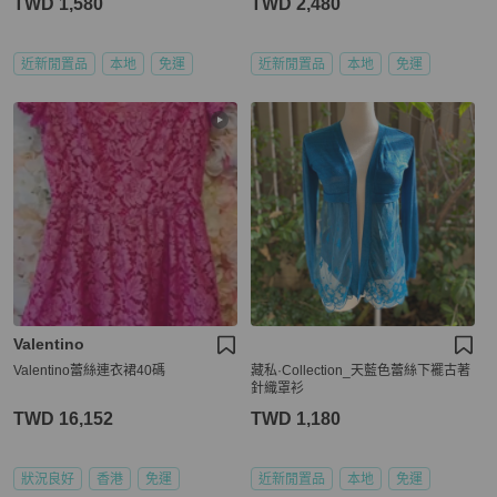
TWD 1,580
TWD 2,480
近新閒置品
本地
免運
近新閒置品
本地
免運
Valentino
Valentino蕾絲連衣裙40碼
藏私·Collection_天藍色蕾絲下襬古著
針織罩衫
TWD 16,152
TWD 1,180
狀況良好
香港
免運
近新閒置品
本地
免運