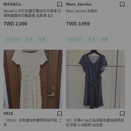
MAX&Co.
Marc Jacobs
Max&Co 可可色鏤空蕾絲花半身裙 打
Marc Jacobs 女裝衫
褶刺繡蕾絲花雕圓裙 及膝裙 女S
TWD 2,090
TWD 3,959
狀況良好
本地
免運
狀況良好
香港
免運
0918
（0918）米色蕾絲附腰帶短袖洋裝 二
56）日牌ef-de正品深藍色蕾絲綁帶設
手
計洋裝 S-M適穿 88成新