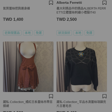
Alberta Ferretti
氣質蕾絲挖肩連身褲
義大利精品中的精品ALBERTA FERR
ETTI立體蕾絲刺繡小禮服IT40
TWD 1,400
TWD 2,500
近新閒置品
本地
免運
狀況良好
本地
免運
藏私·Collection_橘紅日系蕾絲吊帶百
藏私·Collection_罕品水滴蕾絲項鍊亮
摺裙
片古著毛衣