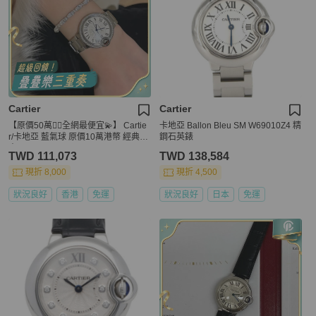
Cartier
Cartier
【原價50萬👍🏻全網最便宜💫】 Cartie
卡地亞 Ballon Bleu SM W69010Z4 精
r/卡地亞 藍氣球 原價10萬港幣 經典鑽
鋼石英錶
表
TWD 111,073
TWD 138,584
現折 8,000
現折 4,500
狀況良好
香港
免運
狀況良好
日本
免運