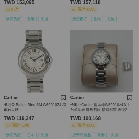
TWD 153,095
TWD 157,118
9 折
現折 4,500
狀況良好
香港
免運
狀況良好
香港
免運
Cartier
Cartier
卡地亞 Ballon Bleu SM W69010Z4 精
卡地亞Cartier 藍氣球W69010z4女士
鋼石英錶
石英腕表 羅馬刻度 精鋼材質 表徑282
5年 🈚附件
TWD 119,247
TWD 100,168
現折 4,500
現折 4,500
狀況良好
日本
免運
近新閒置品
香港
免運