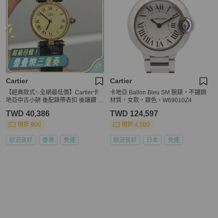
Cartier
Cartier
【經典款式✨全網最低價】Cartier卡
卡地亞 Ballon Bleu SM 腕錶，不鏽鋼
地亞中古小餅 後配錶帶表扣 後鑲鑽 藍
材質，女款，銀色，W69010Z4
寶石把頭
TWD 40,386
TWD 124,597
現折 800
現折 4,500
狀況良好
香港
免運
狀況良好
日本
免運