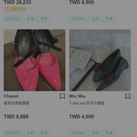
TWD 28,233
TWD 6,900
現折 800
狀況良好
香港
免運
狀況尚可
本地
免運
Chanel
Miu Miu
香奈兒秀款跟鞋
🏷Miu miu牛仔小跟鞋
TWD 8,888
TWD 4,500
狀況良好
本地
免運
狀況良好
本地
免運