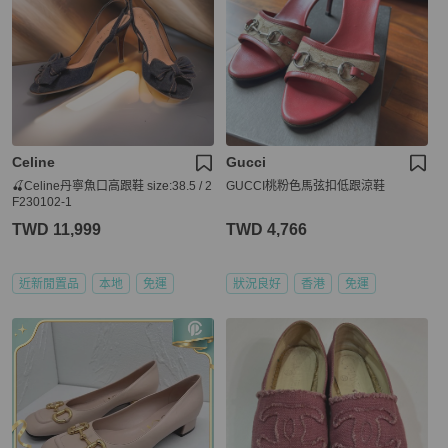
Celine
Gucci
🍒Celine丹寧魚口高跟鞋 size:38.5 / 2
GUCCI桃粉色馬弦扣低跟涼鞋
F230102-1
TWD 11,999
TWD 4,766
近新閒置品
本地
免運
狀況良好
香港
免運