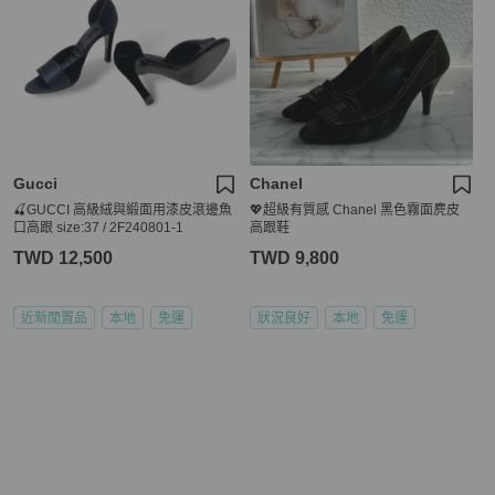
Gucci
Chanel
🍒GUCCI 高級絨與緞面用漆皮滾邊魚
💖超級有質感 Chanel 黑色霧面麂皮
口高跟 size:37 / 2F240801-1
高跟鞋
TWD 12,500
TWD 9,800
近新閒置品
本地
免運
狀況良好
本地
免運