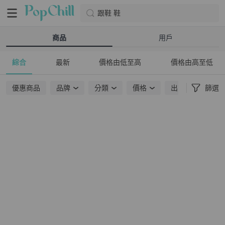
跟鞋 鞋
商品
用戶
綜合
最新
價格由低至高
價格由高至低
優惠商品
品牌
分類
價格
出貨地點
篩選