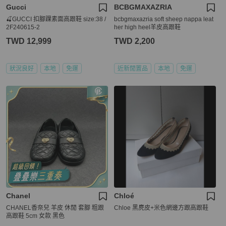
Gucci
BCBGMAXAZRIA
🍒GUCCI 扣腳踝素面高跟鞋 size:38 /
bcbgmaxazria soft sheep nappa leat
2F240615-2
her high heel羊皮高跟鞋
TWD 12,999
TWD 2,200
狀況良好
本地
免運
近新閒置品
本地
免運
Chanel
Chloé
CHANEL香奈兒 羊皮 休閒 套腳 粗跟
Chloe 黑麂皮+米色網邊方跟高跟鞋
高跟鞋 5cm 女款 黑色