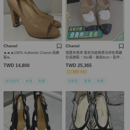
Chanel
Chanel
🔥🔥🔥100% Authentic Chanel 高跟
閒置未使用 香奈兒經典黑米拼色瑪麗
鞋👠
珍高跟鞋，38c碼，跟高8cm，配件防
塵袋盒子。🧡
TWD 14,800
TWD 25,365
現折 800
狀況尚可
本地
免運
全新品
香港
免運