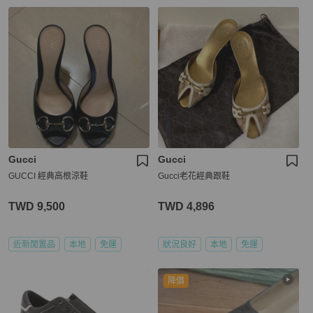
Gucci
Gucci
GUCCI 經典高根涼鞋
Gucci老花經典跟鞋
TWD 9,500
TWD 4,896
近新閒置品
本地
免運
狀況良好
本地
免運
降價