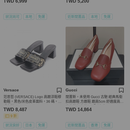
TWD 6,999
TWD 5,200
狀況尚可
本地
免運
近新閒置品
本地
免運
Versace
Gucci
范思哲 (VERSACE) Logo 高跟涼鞋穆
閒置新，未使用 Gucci 古馳 經典馬銜
勒鞋，黑色/米色皮革面料，36 碼，二
扣高跟鞋 方跟鞋 跟高5cm 舒適度高
手女鞋
意大利產 女款 37碼磚紅色
TWD 8,487
TWD 14,864
9 折
狀況良好
日本
免運
近新閒置品
香港
免運