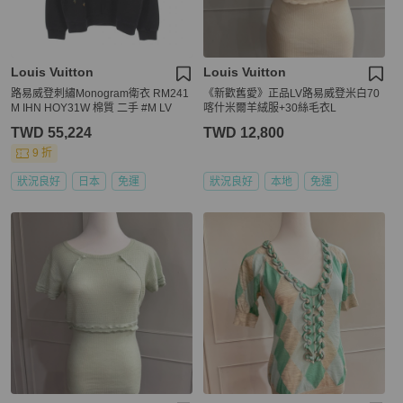
Louis Vuitton
Louis Vuitton
路易威登刺繡Monogram衛衣 RM241
《新歡舊愛》正品LV路易威登米白70
M IHN HOY31W 棉質 二手 #M LV
喀什米爾羊絨服+30絲毛衣L
TWD 55,224
TWD 12,800
9 折
狀況良好
日本
免運
狀況良好
本地
免運