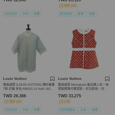
現折 800
狀況良好
本地
免運
狀況良好
香港
免運
Louis Vuitton
Louis Vuitton
路易威登 (LOUIS VUITTON) 薄紗層疊
路易威登 Monogram 後拉鍊上衣，絲
T卹 尼龍 多色 RM201 LV Auth 18269
質黏膠莫代爾混紡，紅白配色，女款
5M
#36
TWD 26,366
TWD 33,275
現折 800
9 折
狀況良好
日本
免運
近新閒置品
日本
免運