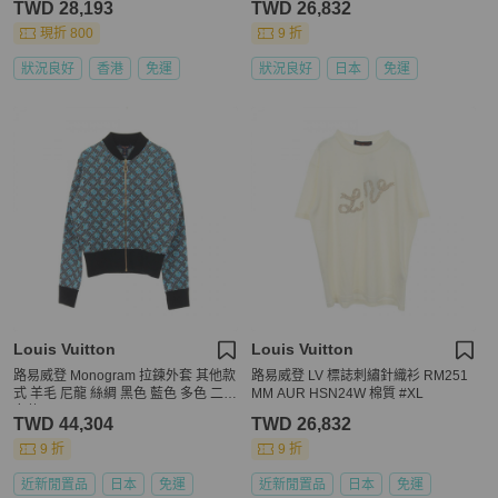
TWD 28,193
TWD 26,832
現折 800
9 折
狀況良好
香港
免運
狀況良好
日本
免運
Louis Vuitton
Louis Vuitton
路易威登 Monogram 拉鍊外套 其他款
路易威登 LV 標誌刺繡針織衫 RM251
式 羊毛 尼龍 絲綢 黑色 藍色 多色 二手
MM AUR HSN24W 棉質 #XL
女款
TWD 44,304
TWD 26,832
9 折
9 折
近新閒置品
日本
免運
近新閒置品
日本
免運