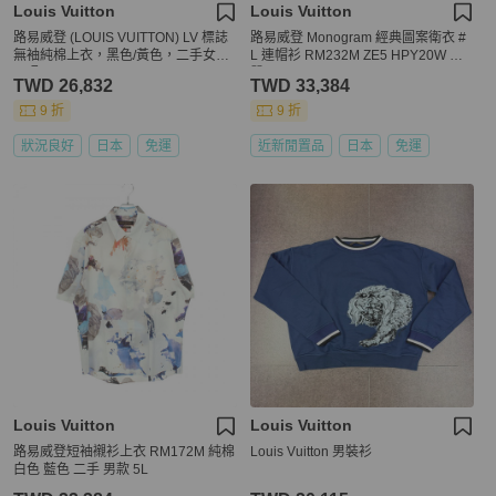
Louis Vuitton
Louis Vuitton
路易威登 (LOUIS VUITTON) LV 標誌
路易威登 Monogram 經典圖案衛衣 #
無袖純棉上衣，黑色/黃色，二手女款
L 連帽衫 RM232M ZE5 HPY20W 棉
S 碼
質
TWD 26,832
TWD 33,384
9 折
9 折
狀況良好
日本
免運
近新閒置品
日本
免運
Louis Vuitton
Louis Vuitton
路易威登短袖襯衫上衣 RM172M 純棉
Louis Vuitton 男裝衫
白色 藍色 二手 男款 5L