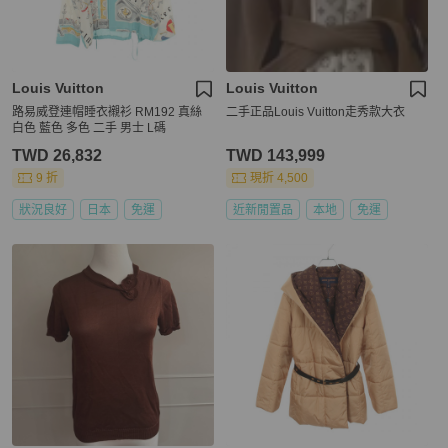
Louis Vuitton
Louis Vuitton
路易威登連帽睡衣襯衫 RM192 真絲
二手正品Louis Vuitton走秀款大衣
白色 藍色 多色 二手 男士 L碼
TWD 26,832
TWD 143,999
9 折
現折 4,500
狀況良好
日本
免運
近新閒置品
本地
免運