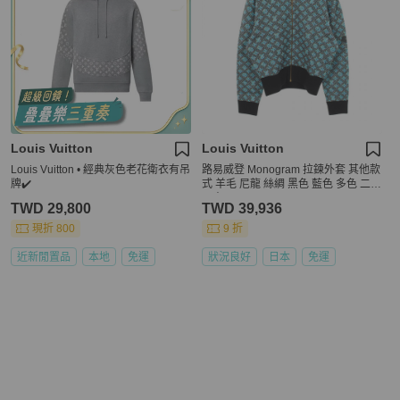
Louis Vuitton
Louis Vuitton
Louis Vuitton • 經典灰色老花衛衣有吊
路易威登 Monogram 拉鍊外套 其他款
牌✔️
式 羊毛 尼龍 絲綢 黑色 藍色 多色 二手
男士
TWD 29,800
TWD 39,936
現折 800
9 折
近新閒置品
本地
免運
狀況良好
日本
免運