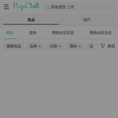
路易威登 上衣
商品
用戶
綜合
最新
價格由低至高
價格由高至低
優惠商品
品牌
分類
價格
出貨地點
篩選