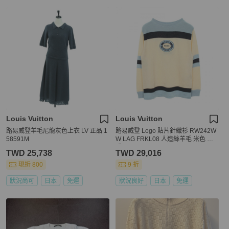
Louis Vuitton
Louis Vuitton
路易威登羊毛尼龍灰色上衣 LV 正品 1
路易威登 Logo 貼片針織衫 RW242W
58591M
W LAG FRKL08 人造絲羊毛 米色 二
手 #S LV
TWD 25,738
TWD 29,016
現折 800
9 折
狀況尚可
日本
免運
狀況良好
日本
免運