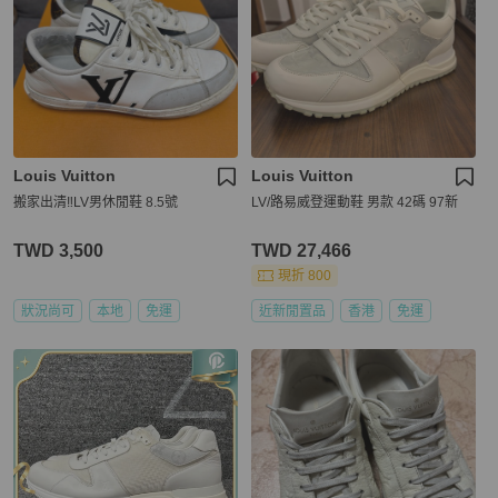
Louis Vuitton
Louis Vuitton
搬家出清‼️LV男休閒鞋 8.5號
LV/路易威登運動鞋 男款 42碼 97新
TWD 3,500
TWD 27,466
現折 800
狀況尚可
本地
免運
近新閒置品
香港
免運