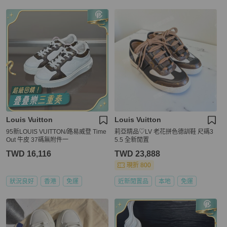
Louis Vuitton
Louis Vuitton
95新LOUIS VUITTON/路易威登 Time
莉亞精品♡LV 老花拼色德訓鞋 尺碼3
Out 牛皮 37碼無附件一
5.5 全新閒置
TWD 16,116
TWD 23,888
現折 800
狀況良好
香港
免運
近新閒置品
本地
免運