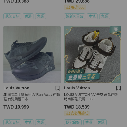
TWD 19,388
TWD 29,888
現折 800
狀況良好
香港
免運
近新閒置品
本地
免運
Louis Vuitton
Louis Vuitton
JK國際二手精品✨ LV Run Away 運動
LOUIS VUITTON /LV 牛皮 高幫運動
鞋 台灣購證正本
時尚板鞋 尺碼：36.5
TWD 19,999
TWD 18,539
安心購折抵
狀況良好
本地
免運
狀況良好
香港
免運