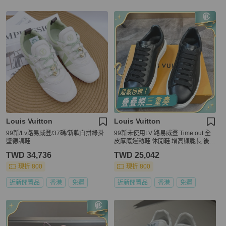
Louis Vuitton
Louis Vuitton
99新/Lv路易威登/37碼/新款白拼綠掛
99新未使用LV 路易威登 Time out 全
墜德訓鞋
皮厚底運動鞋 休閒鞋 增高顯腿長 後跟
四葉草logo 經典一
TWD 34,736
TWD 25,042
現折 800
現折 800
近新閒置品
香港
免運
近新閒置品
香港
免運