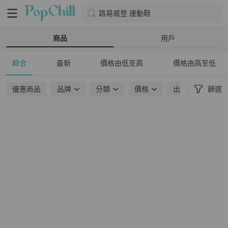
路易威登 運動鞋
商品
用戶
綜合
最新
價格由低至高
價格由高至低
優惠商品
品牌
分類
價格
出貨地點
篩選