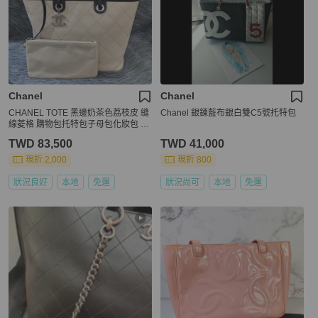
Chanel
Chanel
CHANEL TOTE 黑邊奶茶色荔枝皮 縫
Chanel 銀鍊藍布銀白雙C5號托特包
線菱格 購物包托特包子母包化妝包 B
OOKTOTE
TWD 83,500
TWD 41,000
現折 2,000
現折 800
狀況良好
本地
免運
狀況尚可
本地
免運