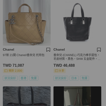
Chanel
Chanel
97新 21開 Chanel/香奈兒 托特包
香奈兒 (CHANEL) 巧克力棒手提包，
羊皮材質，黑色，SHW 五金配件，二
手，女士 CC
TWD 71,087
TWD 46,488
現折 2,000
9 折
狀況良好
香港
免運
狀況良好
日本
免運