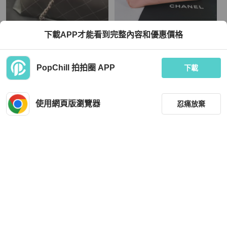
Chanel
Chanel
下載APP才能看到完整內容和優惠價格
CHANEL托特包（可提.可肩背）
「JL精品代購」Chanel 香奈兒粉色托
特包
TWD 120,000
TWD 39,980
PopChill 拍拍圈 APP
下載
現折 4,500
現折 800
狀況良好
本地
免運
狀況良好
本地
免運
使用網頁版瀏覽器
忍痛放棄
篩選
重設
品牌
分類
Chanel
Chanel