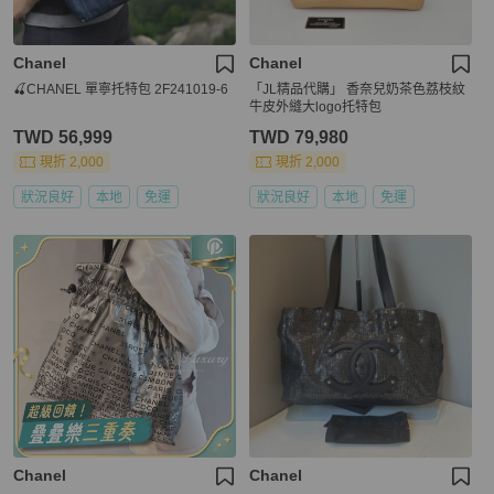
Chanel
Chanel
🍒CHANEL 單寧托特包 2F241019-6
「JL精品代購」 香奈兒奶茶色荔枝紋
牛皮外縫大logo托特包
TWD 56,999
TWD 79,980
現折 2,000
現折 2,000
狀況良好
本地
免運
狀況良好
本地
免運
Chanel
Chanel