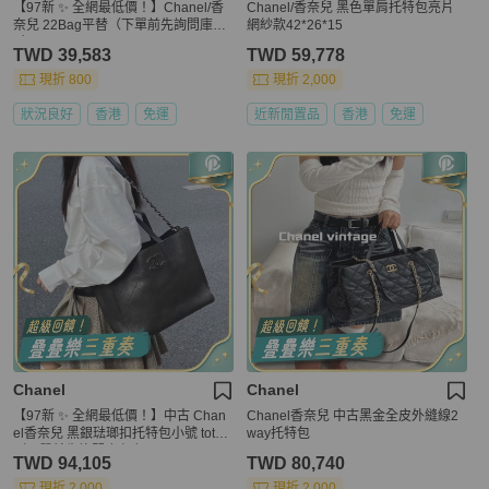
【97新 ✨ 全網最低價！】Chanel/香
Chanel/香奈兒 黑色單肩托特包亮片
奈兒 22Bag平替（下單前先詢問庫存
網紗款42*26*15
❗️❗️）
TWD 39,583
TWD 59,778
現折 800
現折 2,000
狀況良好
香港
免運
近新閒置品
香港
免運
Chanel
Chanel
【97新 ✨ 全網最低價！】中古 Chan
Chanel香奈兒 中古黑金全皮外縫線2
el香奈兒 黑銀琺瑯扣托特包小號 tote
way托特包
（下單前先詢問庫存❗️）
TWD 94,105
TWD 80,740
現折 2,000
現折 2,000