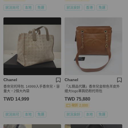
狀況尚可
本地
免運
狀況良好
香港
免運
Chanel
Chanel
香奈兒托特包. 14999入手香奈兒，容
「JL精品代購」香奈兒金棕色羊皮外
量大，2個大內袋
縫大logo單肩奶粉托特包
TWD 14,999
TWD 75,880
現折 2,000
狀況尚可
本地
免運
狀況良好
本地
免運