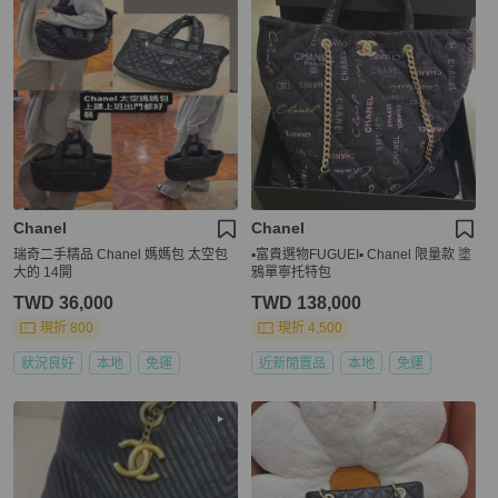
Chanel
Chanel
瑞奇二手精品 Chanel 媽媽包 太空包
▪️富貴選物FUGUEI▪️ Chanel 限量款 塗
大的 14開
鴉單寧托特包
TWD 36,000
TWD 138,000
現折 800
現折 4,500
狀況良好
本地
免運
近新閒置品
本地
免運