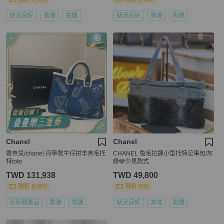
狀況良好
香港
免運
狀況良好
香港
免運
Chanel
Chanel
香奈兒/chanel 丹寧款牛仔拼羊羔毛托
CHANEL 兔毛拉鍊小型托特公事包/灰
特tote
綠🩶少見款式
TWD 131,938
TWD 49,800
現折 8,000
現折 800
近新閒置品
香港
免運
狀況良好
本地
免運