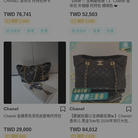
CHANEL 香奈兒 托特包有卡
【98新 ✨ 全網最低價！】 Chanel 香
奈兒 外縫線 托特包 珊瑚色 ❤️
TWD 76,741
TWD 52,503
現折 2,000
現折 2,000
狀況良好
香港
免運
狀況良好
香港
免運
Chanel
Chanel
Chanel 金鍊黑色漆亮皮菱格托特包
【震撼撿漏👍🏻全網最低價💫】Chanel/
香奈儿 黑金Tote包 2026年流行大包 2
5Bag平替
TWD 29,000
TWD 84,012
現折 800
現折 2,000