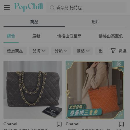
香奈兒 托特包
商品
用戶
綜合
最新
價格由低至高
價格由高至低
優惠商品
品牌
分類
價格
出貨地點
篩選
Chanel
Chanel