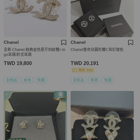
Chanel
Chanel
全新 Chanel 經典金色星芒刻紋雙c lo
Chanel香奈兒圓形雙C耳釘银色
go耳環/針式耳環
TWD 19,800
TWD 20,191
現折 800
全新品
本地
免運
全新品
香港
免運