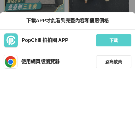
Chanel
Chanel
下載APP才能看到完整內容和優惠價格
99新Chanel香奈兒字母鏤空滿鑽C形
Chanel 耳環
半圈耳釘 附件盒子
TWD 23,831
TWD 16,964
PopChill 拍拍圈 APP
下載
現折 800
近新閒置品
香港
免運
近新閒置品
香港
免運
使用網頁版瀏覽器
忍痛放棄
篩選
重設
品牌
分類
Chanel
Chanel