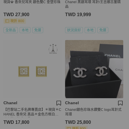
現貨💎 香奈兒耳夾 銀色雙C 垂墜珍珠
Chanel 黑銀耳環 耳針/王吉娜古董精
品
TWD 27,900
TWD 19,999
現折 800
全新品
本地
免運
狀況良好
本地
免運
Chanel
Chanel
【巴黎站二手名牌專賣店】＊現貨＊C
Chanel銀色珍珠水鑽雙C logo耳針式
HANEL 香奈兒 真品＊金色方框白色
耳環
琺瑯雙C針式耳環
TWD 17,800
TWD 25,800
現折 800