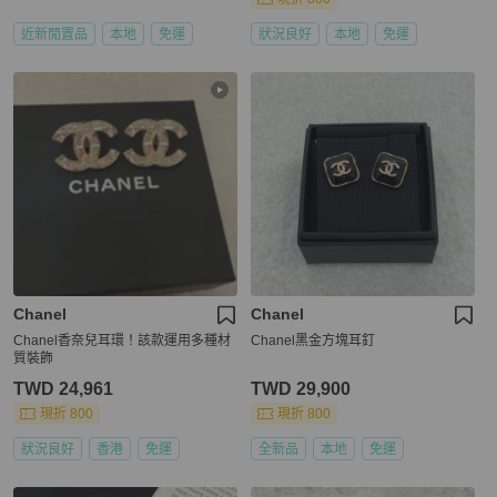
近新閒置品
本地
免運
狀況良好
本地
免運
Chanel
Chanel
Chanel香奈兒耳環！該款運用多種材
Chanel黑金方塊耳釘
質裝飾
TWD 24,961
TWD 29,900
現折 800
現折 800
狀況良好
香港
免運
全新品
本地
免運