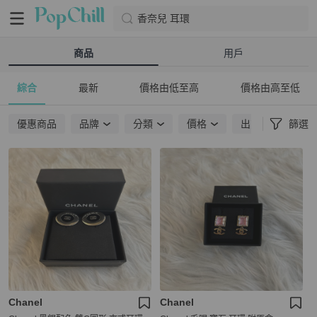
香奈兒 耳環
商品
用戶
綜合
最新
價格由低至高
價格由高至低
優惠商品
品牌
分類
價格
出貨地點
篩選
Chanel
Chanel