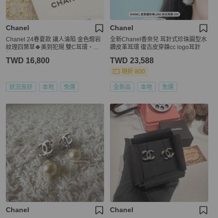
Chanel
Chanel
Chanel 24春夏款 讓人淪陷 金色熔岩
全新Chanel香奈兒 耳針式珍珠圓型水
紋理四葉草🍀美到犯規 雙C耳環、耳
鑽皮革耳環 復古皮穿鍊cc logo耳針
釘
TWD 16,800
TWD 23,588
現折 800
狀況良好
本地
免運
全新品
本地
免運
Chanel
Chanel