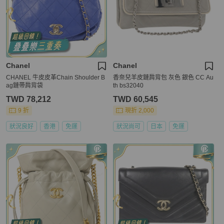
Chanel
Chanel
CHANEL 牛皮皮革Chain Shoulder B
香奈兒羊皮鏈肩背包 灰色 銀色 CC Au
ag鏈帶肩背袋
th bs32040
TWD 78,212
TWD 60,545
9 折
現折 2,000
狀況良好
香港
免運
狀況尚可
日本
免運