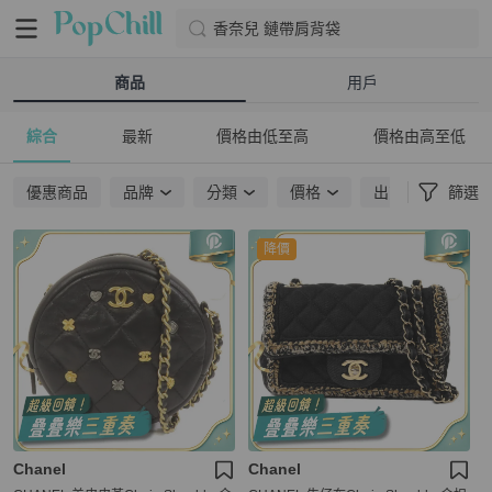
香奈兒 鏈帶肩背袋
商品
用戶
綜合
最新
價格由低至高
價格由高至低
優惠商品
品牌
分類
價格
出貨地點
篩選
降價
Chanel
Chanel