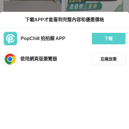
Chanel
Chanel
下載APP才能看到完整內容和優惠價格
Chanel香奈兒 黑金全皮菱格大logo鏈
CHANEL 羊皮皮革Chain Shoulder B
條包 芯片
ag金扣鏈帶肩背袋
TWD 137,448
TWD 136,454
PopChill 拍拍圈 APP
下載
現折 4,500
9 折
狀況良好
香港
免運
狀況良好
香港
免運
使用網頁版瀏覽器
忍痛放棄
篩選
重設
品牌
分類
Chanel
Chanel