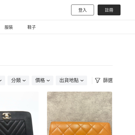
登入
註冊
服裝
鞋子
分類
價格
出貨地點
篩選