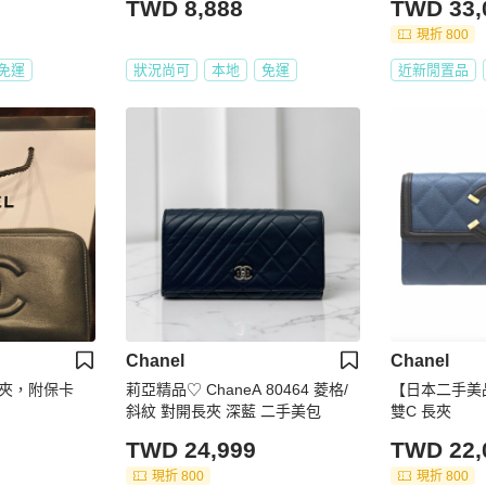
TWD 8,888
TWD 33,
現折 800
免運
狀況尚可
本地
免運
近新閒置品
Chanel
Chanel
夾，附保卡
莉亞精品♡ ChaneA 80464 菱格/
【日本二手美品
斜紋 對開長夾 深藍 二手美包
雙C 長夾
TWD 24,999
TWD 22,
現折 800
現折 800