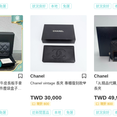
免運
狀況良好
本地
免運
狀況良好
Chanel
Chanel
荔枝牛皮長板手拿
Chanel vintage 長夾 專櫃復刻款🤎
「JL精品代購」 香奈兒黑銀
長夾
TWD 30,000
TWD 49,
現折 800
現折 800
免運
近新閒置品
本地
免運
狀況良好