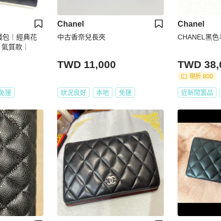
Chanel
Chanel
皮夾錢包｜經典花
中古香奈兒長夾
CHANEL黑
品✦ 氣質款｜
TWD 11,000
TWD 38,
現折 800
免運
狀況良好
本地
免運
近新閒置品