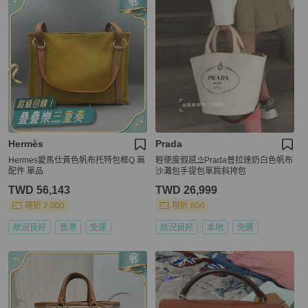
Hermès
Prada
Hermes愛馬仕黃色帆布托特包框Q 無
輕便度假感⛱️Prada普拉達奶白色帆布
配件 單品
沙灘包手提包單肩斜挎包
TWD 56,143
TWD 26,999
現折 2,000
現折 800
狀況良好
香港
免運
狀況良好
本地
免運