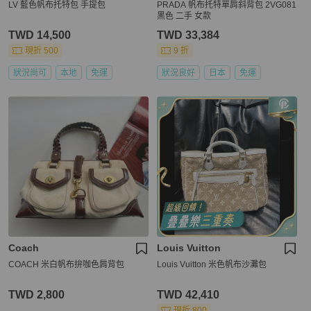
LV 藍色帆布托特包 手提包
PRADA 帆布托特單肩斜背包 2VG081
黑色 二手 女款
TWD 14,500
TWD 33,384
現折 500
9 折
狀況尚可
本地
免運
狀況良好
日本
免運
Coach
Louis Vuitton
COACH 米白帆布拚咖色肩背包
Louis Vuitton 米色帆布沙灘包
TWD 2,800
TWD 42,410
現折 800