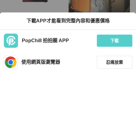
Marc Jacobs
Tod's
下載APP才能看到完整內容和優惠價格
The Zebra Canvas Medium 斜揹袋/
🧣新年快樂🧣TOD’s帆布包/水桶小包/
托特包
束口包/肩背包/側背包/➕長帶斜背/ 🌠
正品🌠少用🌠背法多樣/很輕
TWD 8,369
TWD 6,420
PopChill 拍拍圈 APP
下載
全新品
香港
免運
狀況良好
本地
免運
使用網頁版瀏覽器
忍痛放棄
篩選
重設
品牌
分類
Coach
Louis Vuitton