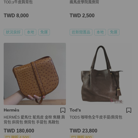
TOD,s牛皮肩背包
瘋馬皮學院風側背
TWD 8,000
TWD 2,500
狀況良好
本地
免運
近新閒置品
本地
免運
Hermès
Tod's
HERMÈS 愛馬仕 鴕鳥皮 金棕 焦糖 肩
TODS 咖啡色全牛皮手提/肩背包
背包 斜背包 側背包 手提包 馬鞍包
TWD 180,600
TWD 23,800
現折 4,500
現折 800