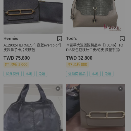
Hermès
Tod's
A12932-HERMES 午夜藍evercolor牛
＊奢華大道國際精品＊【T0146】TO
皮豬鼻子卡片夾腰包
D'S灰色荔枝紋牛皮/蛇皮 掀蓋手提/斜
背兩用包
TWD 75,800
TWD 32,800
現折 2,000
現折 800
狀況良好
本地
免運
近新閒置品
本地
免運