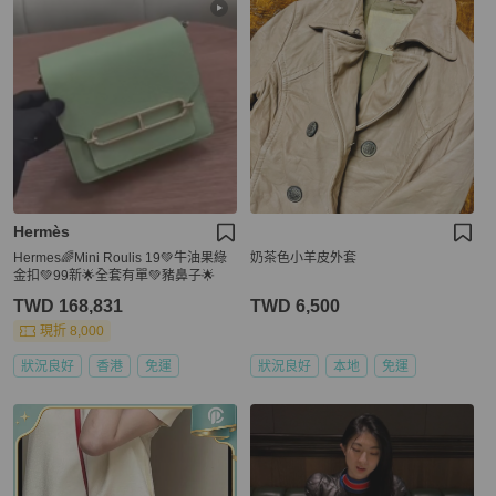
Hermès
Hermes🌈Mini Roulis 19💚牛油果綠
奶茶色小羊皮外套
金扣💚99新🌟全套有單💚豬鼻子🌟
TWD 168,831
TWD 6,500
現折 8,000
狀況良好
香港
免運
狀況良好
本地
免運