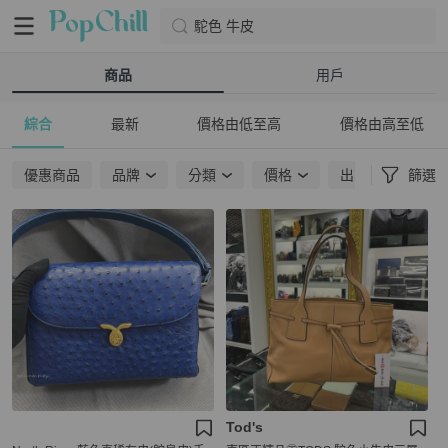
駝色 牛皮
商品
用戶
綜合
最新
價格由低至高
價格由高至低
優惠商品
品牌
分類
價格
出貨地點
篩選
Tod's