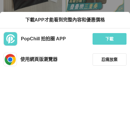
Chanel
Hermès
下載APP才能看到完整內容和優惠價格
CHANEL粉色大logo荔枝紋牛皮 馬鞍
大象灰 TC牛皮 Picotin Lock 22 手提
包
包 Z刻 銀釦【HERMES 愛馬仕】
TWD 113,496
TWD 148,000
PopChill 拍拍圈 APP
下載
現折 4,500
現折 8,000
狀況良好
香港
免運
狀況良好
本地
免運
使用網頁版瀏覽器
忍痛放棄
篩選
重設
品牌
分類
Chanel
Hermès