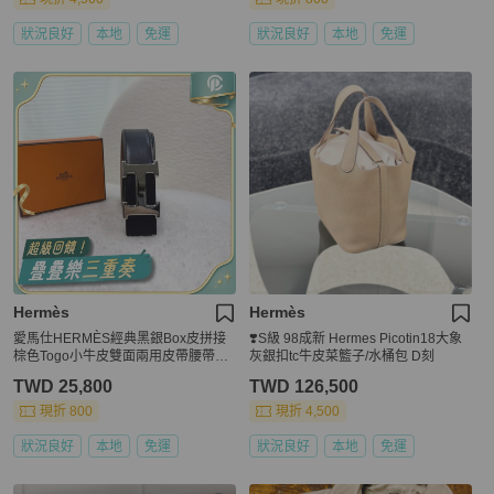
狀況良好
本地
免運
狀況良好
本地
免運
Hermès
Hermès
愛馬仕HERMÈS經典黑銀Box皮拼接
❣️S級 98成新 Hermes Picotin18大象
棕色Togo小牛皮雙面兩用皮帶腰帶H0
灰銀扣tc牛皮菜籃子/水桶包 D刻
64544CB86
TWD 25,800
TWD 126,500
現折 800
現折 4,500
狀況良好
本地
免運
狀況良好
本地
免運