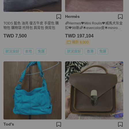
Hermès
TODS 藍色 油亮 復古牛皮 手提包 購
🌈Hermes🧡Mini Roulis🧡威馬犬灰金
物包 購物袋 托特包 肩背包 側背包
扣🧡98新🌈🌟evercolor皮🌟minirouli
s🌟roulis🌟roulis19🌟豬鼻子🌟愛馬仕
TWD 7,500
TWD 197,104
🌟
現折 8,000
狀況良好
本地
免運
狀況良好
香港
免運
Tod's