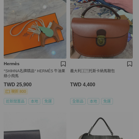
Hermès
*SHIHNA名牌精品* HERMÉS 牛油果
義大利🇮🇹托斯卡納馬鞍包
綠小飛馬
TWD 25,900
TWD 4,400
現折 800
近新閒置品
本地
免運
全新品
本地
免運