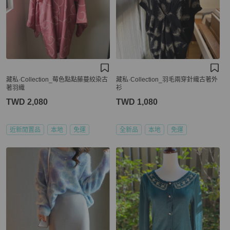
藏私·Collection_莓色點點藤蔓絞染古
藏私·Collection_羽毛兩穿針織古著外
著羽織
衫
TWD 2,080
TWD 1,080
近新閒置品
本地
免運
全新品
本地
免運