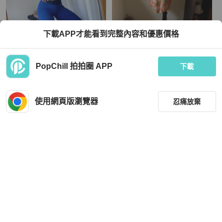
下載APP才能看到完整內容和優惠價格
亮黃浪漫粉藍秋日綴花戀日時光 古董
藏私·Collection_暖橘花園古著羽織
古著紗網細針織上衣 vintage
TWD 1,080
TWD 1,980
PopChill 拍拍圈 APP
下載
近新閒置品
本地
免運
近新閒置品
本地
免運
使用網頁版瀏覽器
忍痛放棄
篩選
重設
品牌
分類
Chanel
Celine