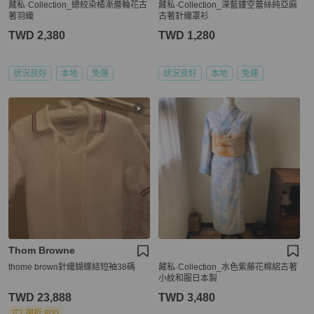
藏私·Collection_總絞染橘漸層輪花古
藏私·Collection_深藍鏤空蕾絲純亞麻
著羽織
古著針織罩衫
TWD 2,380
TWD 1,280
狀況良好
本地
免運
狀況良好
本地
免運
Thom Browne
thome brown針織蝴蝶結短袖38碼
藏私·Collection_水色紫藤花棉絽古著
小紋和服日本製
TWD 23,888
TWD 3,480
現折 800