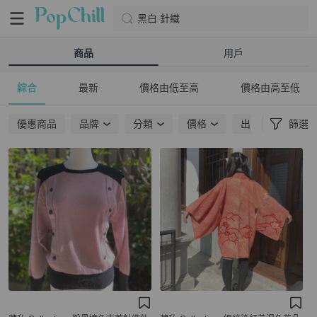
黑白 針織
商品
用戶
綜合
最新
價格由低至高
價格由高至低
優惠商品
品牌
分類
價格
出貨地點
篩選