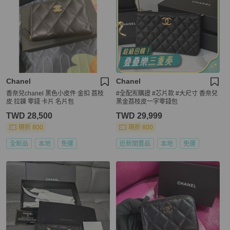
Chanel
Chanel
香奈兒chanel 黑色小皮件 金扣 荔枝
#全配🈶購證 #芯片款 #大尺寸 香奈兒
皮 拉鍊 零錢 卡片 名片包
黑金荔枝皮一字零錢包
TWD 28,500
TWD 29,999
現折 800
現折 800
全新品
本地
免運
近新閒置品
本地
免運