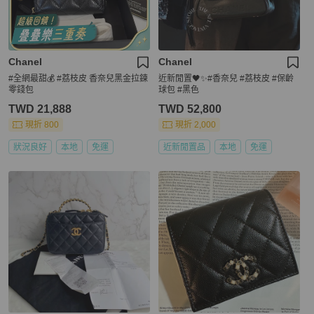
Chanel
Chanel
#全網最甜💰 #荔枝皮 香奈兒黑金拉鍊
近新閒置🖤✨#香奈兒 #荔枝皮 #保齡
零錢包
球包 #黑色
TWD 21,888
TWD 52,800
現折 800
現折 2,000
狀況良好
本地
免運
近新閒置品
本地
免運