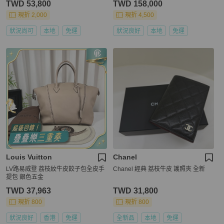
TWD 53,800
TWD 158,000
現折 2,000
現折 4,500
狀況尚可
本地
免運
狀況良好
本地
免運
Louis Vuitton
Chanel
LV路易威登 荔枝紋牛皮餃子包全皮手
Chanel 經典 荔枝牛皮 護照夾 全新
提包 銀色五金
TWD 37,963
TWD 31,800
現折 800
現折 800
狀況良好
香港
免運
全新品
本地
免運