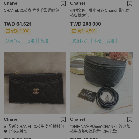
Chanel
Chanel
CHANEL 荔枝皮 垂蓋手袋 肩背包
😍附金色可愛小吊飾 Chanel 黑色荔
枝皮雙鏈包
TWD 64,624
TWD 208,000
現折 2,000
現折 4,500
狀況尚可
香港
免運
狀況良好
本地
免運
Chanel
Chanel
► 全新 CHANEL 荔枝牛皮 拉鍊錢包
*SHIHNA名牌精品*CHANEL 經典荔
🖤卡包▫️芯片款
枝牛皮菱格紋胸背包(保卡款)