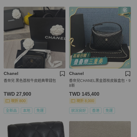
Chanel
Chanel
香奈兒 黑色荔枝牛皮經典零錢包
香奈兒CHANEL黑金荔枝皮飯盒包，9
8新
TWD 27,900
TWD 145,400
現折 800
現折 8,000
全新品
本地
免運
狀況良好
香港
免運