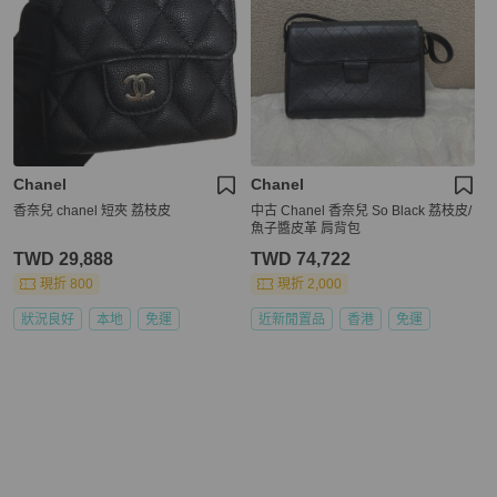
Chanel
Chanel
香奈兒 chanel 短夾 荔枝皮
中古 Chanel 香奈兒 So Black 荔枝皮/
魚子醬皮革 肩背包
TWD 29,888
TWD 74,722
現折 800
現折 2,000
狀況良好
本地
免運
近新閒置品
香港
免運