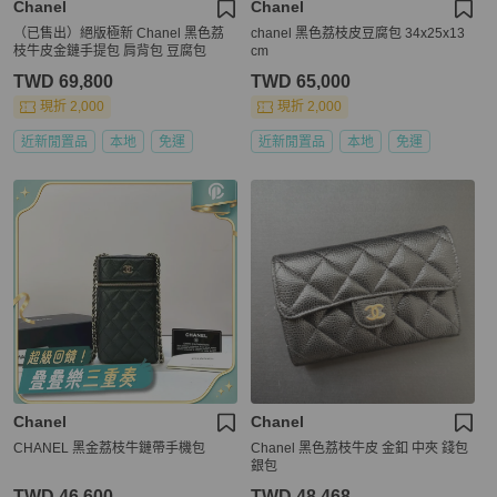
Chanel
Chanel
（已售出）絕版極新 Chanel 黑色荔
chanel 黑色荔枝皮豆腐包 34x25x13
枝牛皮金鏈手提包 肩背包 豆腐包
cm
TWD 69,800
TWD 65,000
現折 2,000
現折 2,000
近新閒置品
本地
免運
近新閒置品
本地
免運
Chanel
Chanel
CHANEL 黑金荔枝牛鏈帶手機包
Chanel 黑色荔枝牛皮 金釦 中夾 錢包
銀包
TWD 46,600
TWD 48,468