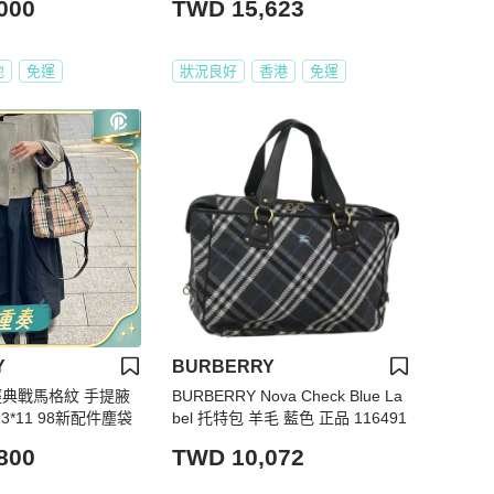
000
TWD 15,623
地
免運
狀況良好
香港
免運
Y
BURBERRY
Y經典戰馬格紋 手提腋
BURBERRY Nova Check Blue La
23*11 98新配件塵袋
bel 托特包 羊毛 藍色 正品 116491
800
TWD 10,072