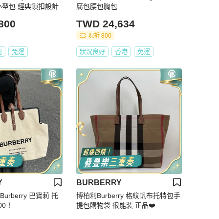
小型包 經典鎖扣設計
腐包腰包胸包
800
TWD 24,634
現折 800
地
免運
狀況良好
香港
免運
Y
BURBERRY
urberry 巴寶莉 托
博柏利Burberry 格紋帆布托特包手
00！
提包購物袋 很能装 正品❤️