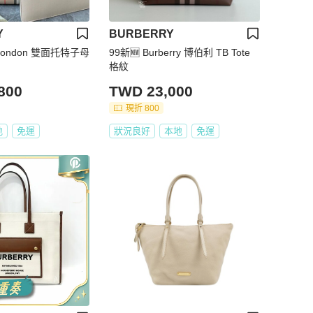
Y
BURBERRY
 London 雙面托特子母
99新🆕 Burberry 博伯利 TB Tote
格紋
800
TWD 23,000
現折 800
地
免運
狀況良好
本地
免運