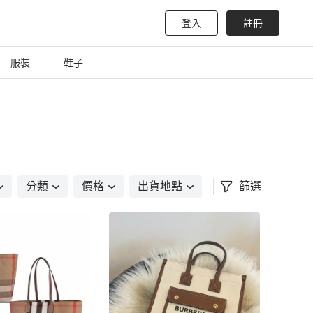
登入
註冊
服裝
鞋子
分類
價格
出貨地點
篩選