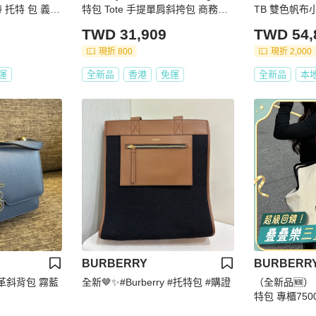
 托特 包 義大
特包 Tote 手提單肩斜挎包 商務休
TB 雙色帆布
0
閒都適合
TWD 31,909
TWD 54,
現折 800
現折 2,000
運
全新品
香港
免運
全新品
本
BURBERRY
BURBERR
面皮革斜背包 霧藍
全新🤎✨#Burberry #托特包 #購證
（全新品🆕） B
特包 專櫃750