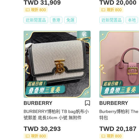
TWD 31,909
TWD 20,000
現折 800
現折 800
近新閒置品
香港
免運
近新閒置品
本地
BURBERRY
BURBERRY
BURBERRY博柏利 TB bag帆布小
Burberry博柏利 Th
號郵差 底長16cm 小號 無附件
特包
TWD 30,293
TWD 20,187
現折 800
現折 800