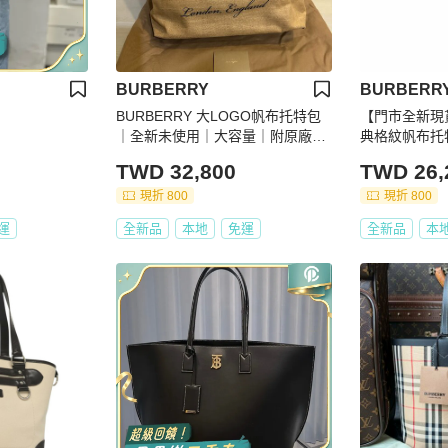
BURBERRY
BURBERR
BURBERRY 大LOGO帆布托特包
【門市全新現貨
｜全新未使用｜大容量｜附原廠配
典格紋帆布托特包 808404
件✨
廠防塵袋)
TWD 32,800
TWD 26,
現折 800
現折 800
運
全新品
本地
免運
全新品
本