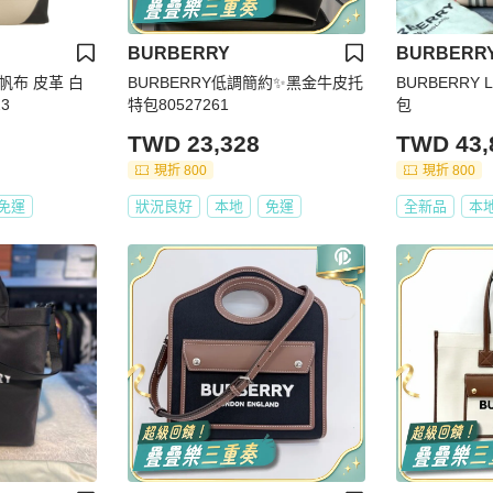
BURBERRY
BURBERR
 帆布 皮革 白
BURBERRY低調簡約✨黑金牛皮托
BURBERRY
3
特包80527261
包
TWD 23,328
TWD 43,
現折 800
現折 800
免運
狀況良好
本地
免運
全新品
本