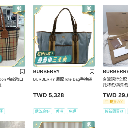
BURBERRY
BURBERR
ndon 格紋敞口
BURBERRY 屁龍Tote Bag手挽袋
台灣購證全配！B
號
托特包/斜背包
TWD 5,328
TWD 29,
現折 800
運
狀況良好
香港
免運
近新閒置品