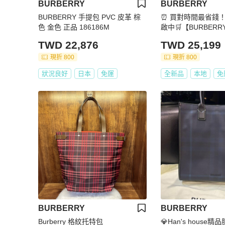
BURBERRY
BURBERRY
BURBERRY 手提包 PVC 皮革 棕
⏰ 買對時間最省錢！
色 金色 正品 186186M
啟中🛒【BURBER
典字母logo設計 手
TWD 22,876
TWD 25,199
前須先私訊)
現折 800
現折 800
狀況良好
日本
免運
全新品
本地
免
BURBERRY
BURBERRY
Burberry 格紋托特包
💎Han's house精品