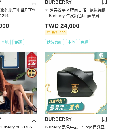
Y
BURBERRY
Y棕褐色帆布中型FERY
✨ 經典奢華 x 時尚百搭 | 歡迎議價
1291
｜Burberry 牛皮純色Logo單肩托
特包 ✨
900
TWD 24,000
現折 800
本地
免運
狀況良好
本地
免運
Y
BURBERRY
rberry 80393651
Burberry 黑色牛皮TBLogo標識豆