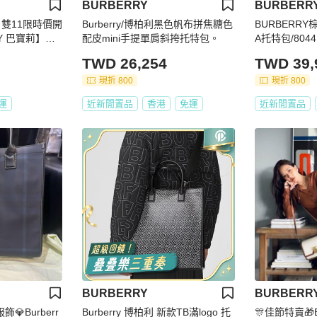
BURBERRY
BURBERR
雙11限時價開
Burberry/博柏利黑色帆布拼焦糖色
BURBERR
RY 巴寶莉】經
配皮mini手提單肩斜挎托特包。
A托特包/8044
提 托特包(下單
TWD 26,254
TWD 39,
現折 800
現折 800
運
近新閒置品
香港
免運
近新閒置品
BURBERRY
BURBERR
服飾💎Burberr
Burberry 博柏利 新款TB滿logo 托
🎊佳節特賣🎁Bu