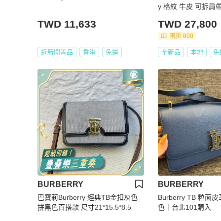
y 格紋 牛皮 可拆肩帶
利製 現貨 原價5900
TWD 11,633
TWD 27,800
現折 800
近新閒置品
香港
免運
全新品
本地
免
BURBERRY
BURBERRY
巴寶莉Burberry 經典TB金扣灰色
Burberry TB 粒
拼黑色百搭款 尺寸21*15.5*8.5
色｜台北101購入