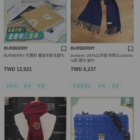
BURBERRY
BURBERRY
BURBERRY 巴寶莉 雙面羊駝毛圍巾
burberry 100%山羊絨 材質比cashme
re好 圍巾 披巾
TWD 12,921
TWD 6,237
全新品
香港
免運
近新閒置品
本地
免運