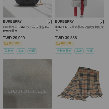
BURBERRY
BURBERRY
莉亞精品♡Burberry 小羊皮鏈包 #未
BURBERRY英國黑標石色皮草鵝絨大
使用閒置品
衣
TWD 29,999
TWD 39,888
現折 800
現折 800
全新品
本地
免運
近新閒置品
本地
免運