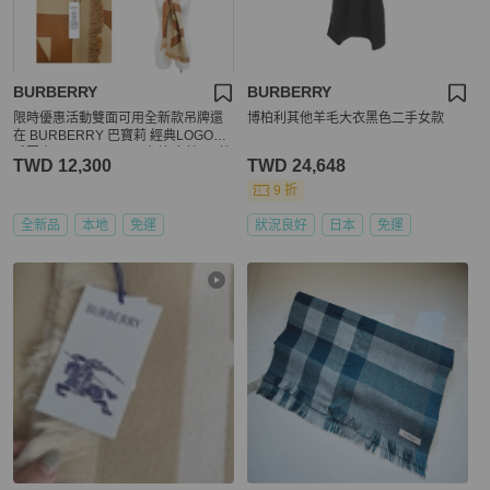
BURBERRY
BURBERRY
限時優惠活動雙面可用全新款吊牌還
博柏利其他羊毛大衣黑色二手女款
在 BURBERRY 巴寶莉 經典LOGO羊
毛圍巾BURBERRY 巴寶莉 女性 /男性
TWD 12,300
TWD 24,648
材質 羊毛
9 折
全新品
本地
免運
狀況良好
日本
免運