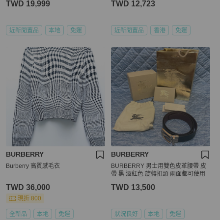
TWD 19,999
TWD 12,723
近新閒置品
本地
免運
近新閒置品
香港
免運
BURBERRY
BURBERRY
Burberry 高質感毛衣
BURBERRY 男士用雙色皮革腰帶 皮
帶 黑 酒紅色 旋轉扣頭 兩面都可使用
TWD 36,000
TWD 13,500
現折 800
全新品
本地
免運
狀況良好
本地
免運