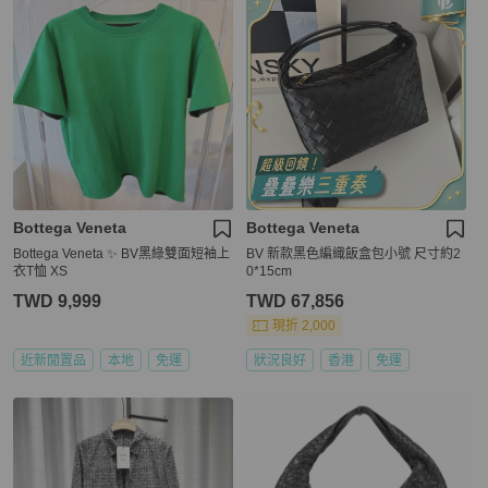
Bottega Veneta
Bottega Veneta
Bottega Veneta ✨ BV黑綠雙面短袖上
BV 新款黑色編織飯盒包小號 尺寸約2
衣T恤 XS
0*15cm
TWD 9,999
TWD 67,856
現折 2,000
近新閒置品
本地
免運
狀況良好
香港
免運