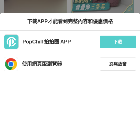
Bottega Veneta
Bottega Veneta
下載APP才能看到完整內容和優惠價格
BV 全新羊皮織皮斜孭手袋
【威選精品】💗 BOTTEGA VENETA
編織肩背斜背包
TWD 19,388
TWD 48,420
PopChill 拍拍圈 APP
下載
現折 800
全新品
香港
免運
近新閒置品
本地
免運
使用網頁版瀏覽器
忍痛放棄
篩選
重設
品牌
分類
Bottega Veneta
Bottega Veneta