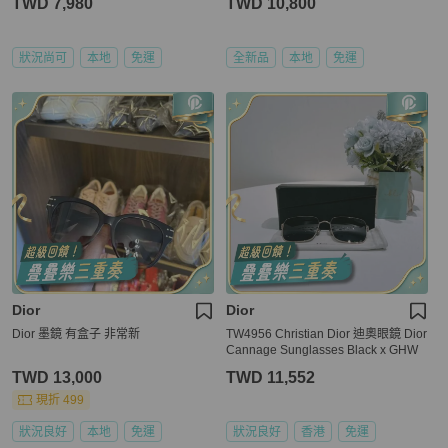
TWD 7,980
TWD 10,800
狀況尚可
本地
免運
全新品
本地
免運
Dior
Dior
Dior 墨鏡 有盒子 非常新
TW4956 Christian Dior 迪奧眼鏡 Dior
Cannage Sunglasses Black x GHW
TWD 13,000
TWD 11,552
現折 499
狀況良好
本地
免運
狀況良好
香港
免運