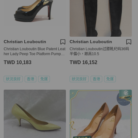
Christian Louboutin
Christian Louboutin
Christian Louboutin Blue Patent Leat
Christian Louboutin过膝靴尺码36码
her Lady Peep Toe Platform Pumps
半偏小，跟高10.5
Size 34.5
TWD 10,183
TWD 16,152
狀況良好
香港
免運
狀況良好
香港
免運