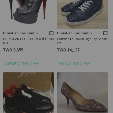
Christian Louboutin
Christian Louboutin
CHRISTIAN LOUBOUTIN 高踭鞋 130
Christian Louboutin High Top Sneak
MM
ers
TWD 5,655
TWD 14,137
狀況尚可
香港
免運
全新品
香港
免運