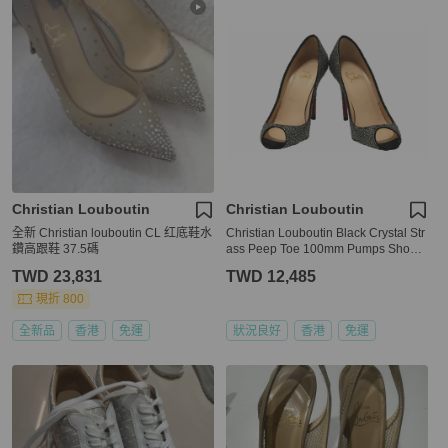
Christian Louboutin
Christian Louboutin
全新 Christian louboutin CL 红底鞋水
Christian Louboutin Black Crystal Str
鑽高跟鞋 37.5碼
ass Peep Toe 100mm Pumps Shoes
Size 36
TWD 23,831
TWD 12,485
現折 800
全新品
香港
免運
狀況良好
香港
免運