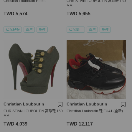
Christian Louboutin Heels
CHRISTIAN LOUBOUTIN 高踭鞋 130
MM
TWD 5,574
TWD 5,655
狀況良好
香港
免運
狀況尚可
香港
免運
Christian Louboutin
Christian Louboutin
CHRISTIAN LOUBOUTIN 高踭鞋 150
Christian Louboutin 鞋 EU41 (全新)
MM
TWD 4,039
TWD 12,117