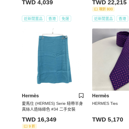
TWD 4,039
TWD 22,215
現折 800
近新閒置品
香港
免運
近新閒置品
香港
Hermès
Hermès
愛馬仕 (HERMES) Serie 紐帶半身
HERMES Ties
真絲人造絲綠色 #34 二手女裝
TWD 16,349
TWD 5,170
9 折