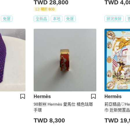
TWD 28,800
TWD 4,0
現折 800
免運
全新品
本地
免運
狀況良好
Hermès
Hermès
98新🆕 Hermès 愛馬仕 橘色珐瑯
莉亞精品♡He
手環
巾 近新閒置品
TWD 8,300
TWD 19,