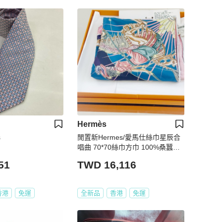
Hermès
s
閒置新Hermes/愛馬仕絲巾星辰合
唱曲 70*70絲巾方巾 100%桑蠶絲
附件帶盒帶吊牌
51
TWD 16,116
香港
免運
全新品
香港
免運