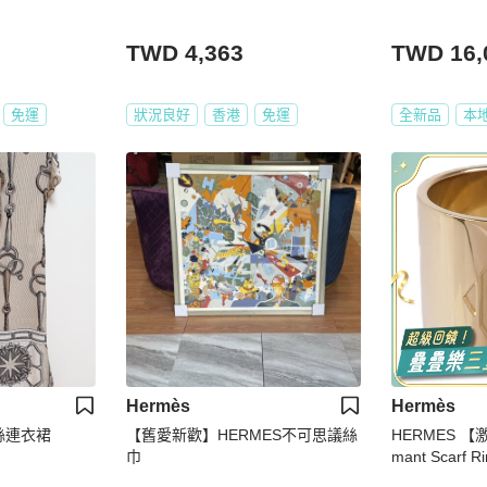
TWD 4,363
TWD 16,
免運
狀況良好
香港
免運
全新品
本
Hermès
Hermès
真絲連衣裙
【舊愛新歡】HERMES不可思議絲
HERMES 【
巾
mant Scarf R