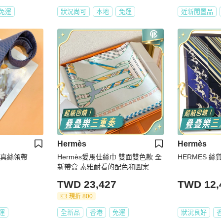
免運
狀況尚可
本地
免運
近新閒置品
Hermès
Hermès
男士真絲領帶
Hermès愛馬仕絲巾 雙面雙色款 全
HERMES 絲質
新帶盒 素雅耐看的配色和圖案
TWD 23,427
TWD 12,
現折 800
運
全新品
香港
免運
狀況良好