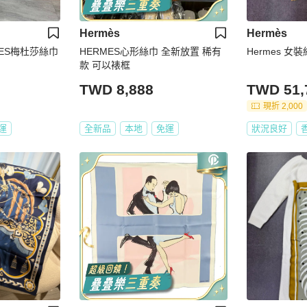
Hermès
Hermès
ES梅杜莎絲巾
HERMES心形絲巾 全新放置 稀有
Hermes 
款 可以裱框
TWD 8,888
TWD 51,
現折 2,000
運
全新品
本地
免運
狀況良好