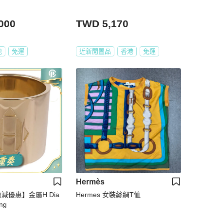
000
TWD 5,170
地
免運
近新閒置品
香港
免運
Hermès
激減優惠】金屬H Dia
Hermes 女裝絲綢T恤
ing