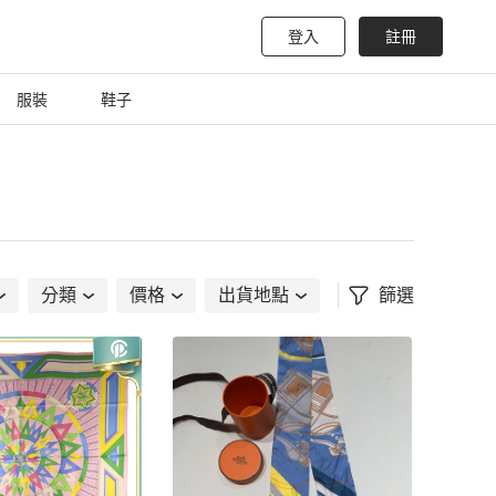
登入
註冊
服裝
鞋子
分類
價格
出貨地點
篩選