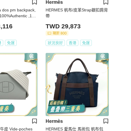
Hermès
 dos pm backpack,
HERMES 帆布/皮革Strap銀扣肩背
00%Authentic ,10
帶
港專門店收據✅Key Lo
,116
TWD 29,873
x
現折 800
港
免運
狀況良好
香港
免運
Hermès
皮 Vide-poches
HERMES 愛馬仕 馬術包 帆布包