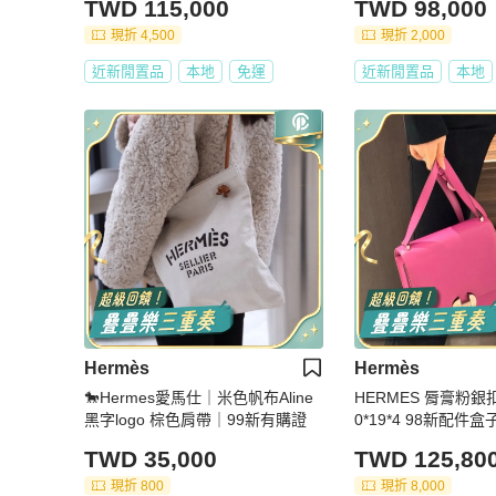
TWD 115,000
TWD 98,000
現折 4,500
現折 2,000
近新閒置品
本地
免運
近新閒置品
本地
Hermès
Hermès
🐎Hermes愛馬仕｜米色帆布Aline
HERMES 脣膏粉銀
黑字logo 棕色肩帶｜99新有購證
0*19*4 98新配件
TWD 35,000
TWD 125,80
現折 800
現折 8,000