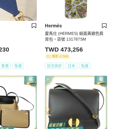
Hermès
愛馬仕 (HERMES) 緞面黃銀色肩
背包，貨號 131787SM
230
TWD 473,256
現折 4,500
香港
免運
狀況良好
日本
免運