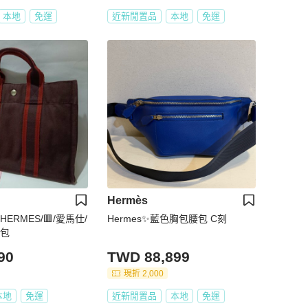
本地
免運
近新閒置品
本地
免運
Hermès
ERMES/🟥/愛馬仕/
Hermes✨藍色胸包腰包 C刻
布包
90
TWD 88,899
現折 2,000
本地
免運
近新閒置品
本地
免運