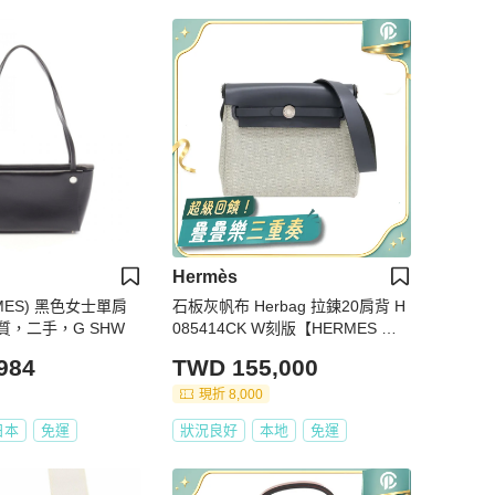
Hermès
MES) 黑色女士單肩
石板灰帆布 Herbag 拉鍊20肩背 H
，二手，G SHW
085414CK W刻版【HERMES 愛
馬仕】 H085414CK
984
TWD 155,000
現折 8,000
日本
免運
狀況良好
本地
免運