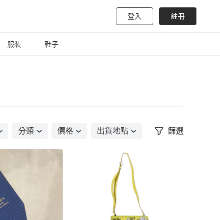
登入
註冊
服裝
鞋子
分類
價格
出貨地點
篩選