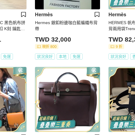
Hermès
Hermès
AC 黑色帆布拼
Hermes 銀釦粉邊咖白藍編織布背
HERMES 帆布
銀扣 K刻 鑰匙鎖
帶
背兩用袋Trench
1
TWD 32,000
TWD 82,
現折 800
9 折
免運
狀況良好
本地
免運
狀況良好