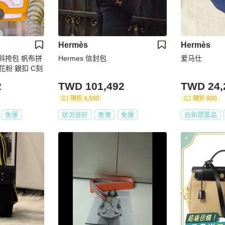
Hermès
Hermès
背斜挎包 帆布拼
Hermes 信封包
爱马仕
花粉 銀扣 C刻
2
TWD 101,492
TWD 24,
現折 4,500
現折 800
免運
狀況良好
香港
免運
近新閒置品