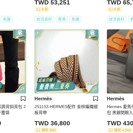
TWD 53,251
TWD 65,
9 折
9 折
免運
狀況良好
香港
免運
狀況良好
Hermès
Hermès
扣肩背斜背包 2
JS1133-HERMES配件 金棕編織細
Hermes 愛馬
盒子塵袋
板背帶
包 黑銀閉眼
0
TWD 36,800
TWD 430
現折 800
現折 4,500