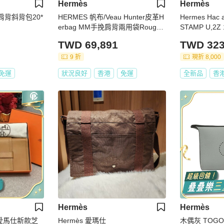
Hermès
Hermès
 肩背斜背包20*
HERMES 帆布/Veau Hunter皮革H
Hermes Hac a
erbag MM手挽肩背兩用袋Rouge
STAMP U,2Z 1
H
0%new ✅香
TWD 69,891
TWD 323
ck ✅塵袋✅bo
9 折
現折 8,000
免運
狀況良好
香港
免運
全新品
香
Hermès
Hermès
nt 愛馬仕新款芝
Hermès 愛瑪仕
木偶灰 TOGO牛