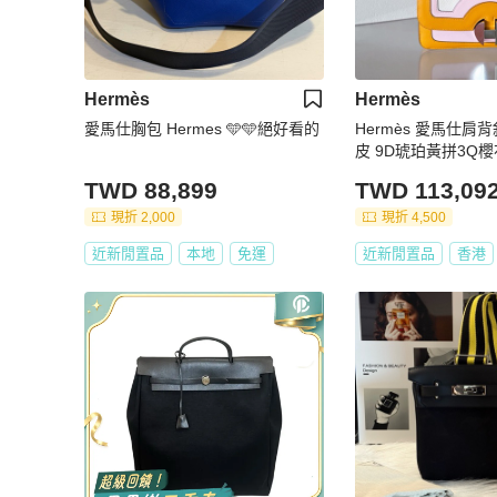
Hermès
Hermès
愛馬仕胸包 Hermes 🩵🩵絕好看的
Hermès 愛馬仕肩
皮 9D琥珀黃拼3Q櫻
TWD 88,899
TWD 113,09
現折 2,000
現折 4,500
近新閒置品
本地
免運
近新閒置品
香港