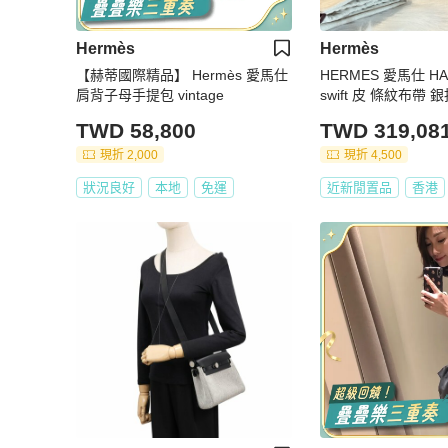
Hermès
Hermès
【赫蒂國際精品】 Hermès 愛馬仕
HERMES 愛馬仕 H
肩背子母手提包 vintage
swift 皮 條紋布帶 
沒了
TWD 58,800
TWD 319,08
現折 2,000
現折 4,500
狀況良好
本地
免運
近新閒置品
香港