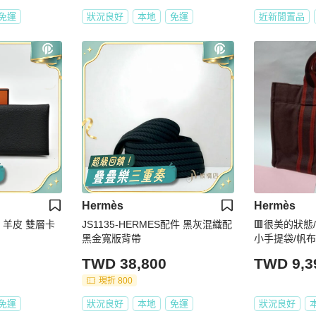
免運
狀況良好
本地
免運
近新閒置品
Hermès
Hermès
色 羊皮 雙層卡
JS1135-HERMES配件 黑灰混織配
🟥很美的狀態/H
黑金寬版背帶
小手提袋/帆
TWD 38,800
TWD 9,3
現折 800
免運
狀況良好
本地
免運
狀況良好