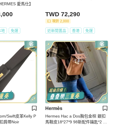
HERMES 愛馬仕】
,000
TWD 72,290
現折 2,000
本地
免運
近新閒置品
香港
免運
Hermès
m/Swift皮革Kelly P
Hermes Hac a Dos胸包金棕 銀扣
p金扣肩帶Noir
馬鞍皮18*27*9 98新配件鑰匙*2 鎖
塵袋