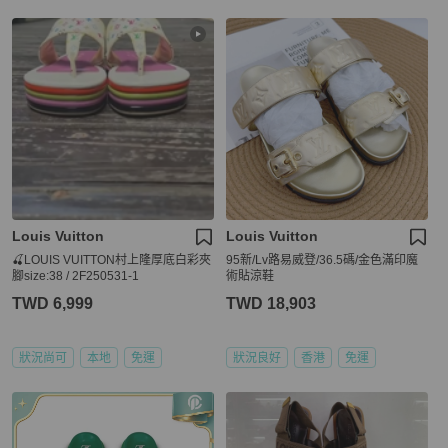
Louis Vuitton
Louis Vuitton
🍒LOUIS VUITTON村上隆厚底白彩夾
95新/Lv路易威登/36.5碼/金色滿印魔
腳size:38 / 2F250531-1
術貼涼鞋
TWD 6,999
TWD 18,903
狀況尚可
本地
免運
狀況良好
香港
免運