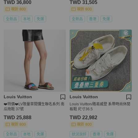
TWD 36,800
TWD 31,505
現折 800
現折 800
全新品
本地
免運
全新品
香港
免運
Louis Vuitton
Louis Vuitton
❤️特價❤️LV限量草間彌生聯名系列 南
Louis Vuitton/路易威登 系帶時尚休閒
瓜拖鞋 37號
板鞋 尺寸36.5
TWD 25,888
TWD 22,982
現折 800
現折 800
全新品
本地
免運
狀況良好
香港
免運