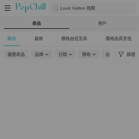
Louis Vuitton 拖鞋
商品
用戶
綜合
最新
價格由低至高
價格由高至低
優惠商品
品牌
分類
價格
出貨地點
篩選