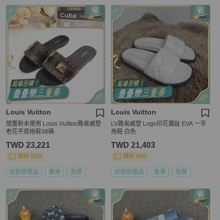
Louis Vuitton
Louis Vuitton
閒置新未使用 Louis Vuitton路易威登
LV路易威登 Logo印花露趾 EVA 一字
老花平底拖鞋38碼
拖鞋 白色
TWD 23,221
TWD 21,403
現折 800
現折 800
近新閒置品
香港
免運
近新閒置品
香港
免運