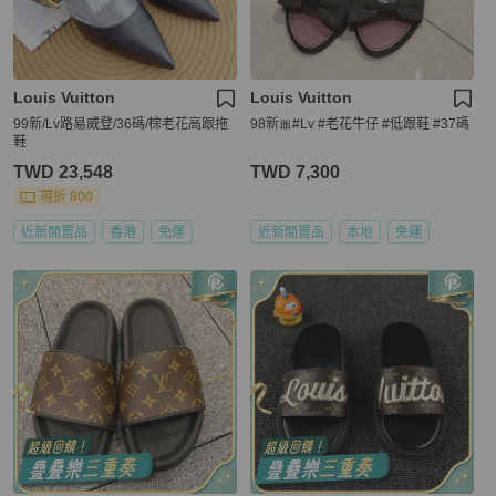
Louis Vuitton
Louis Vuitton
99新/Lv路易威登/36碼/棕老花高跟拖
98新🎀#Lv #老花牛仔 #低跟鞋 #37碼
鞋
TWD 23,548
TWD 7,300
現折 800
近新閒置品
香港
免運
近新閒置品
本地
免運