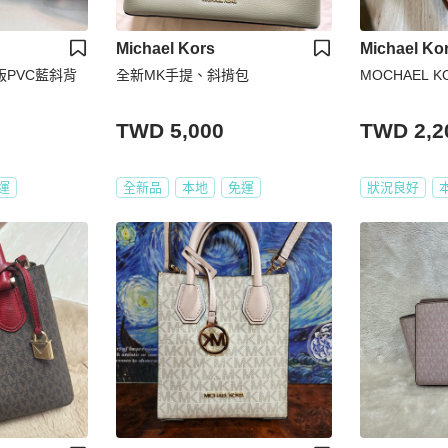
Michael Kors
Michael Ko
s滿版PVC藍斜背
全新MK手提、斜揹包
MOCHAEL K
TWD 5,000
TWD 2,2
運
全新品
本地
免運
狀況良好