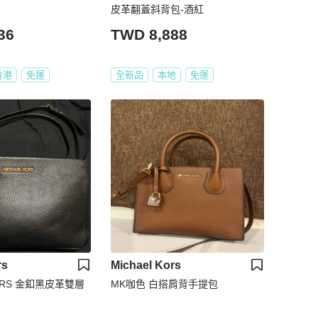
皮革翻蓋斜背包-酒紅
36
TWD 8,888
香港
免運
全新品
本地
免運
rs
Michael Kors
KORS 金釦黑皮革雙層
MK咖色 白搭肩背手提包