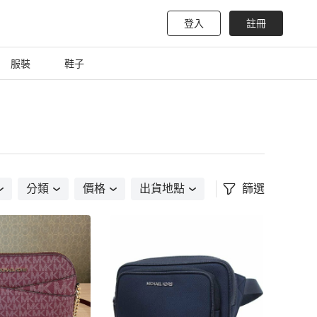
登入
註冊
服裝
鞋子
分類
價格
出貨地點
篩選