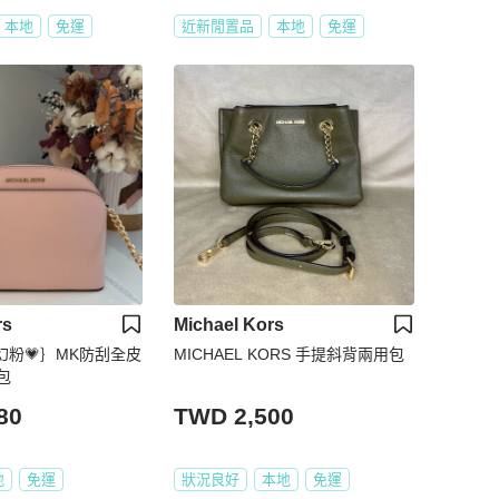
本地
免運
近新閒置品
本地
免運
rs
Michael Kors
幻粉💗｝MK防刮全皮
MICHAEL KORS 手提斜背兩用包
包
80
TWD 2,500
地
免運
狀況良好
本地
免運