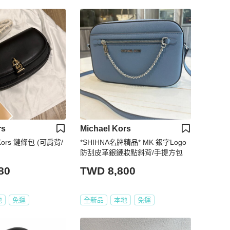
rs
Michael Kors
Kors 鏈條包 (可肩背/
*SHIHNA名牌精品* MK 銀字Logo
防刮皮革銀鏈妝點斜背/手提方包
80
TWD 8,800
地
免運
全新品
本地
免運