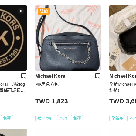
降價
Michael Kors
Michael Ko
 Kors』斜紋log
MK黑色方包
全新Michael 
| 鏈條可調長短
斜背)
單品特價中
TWD 1,823
TWD 3,6
免運
狀況良好
本地
免運
全新品
本