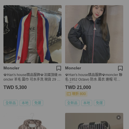
Moncler
Moncler
💎Han's house精品服飾💎法國頂級 m
💎Han's house精品服飾💎moncler 聯
oncler 羊毛 圍巾 可水手洗 現貨 29 X
名 1952 Octavo 防水 風衣 連帽 可藏
165CM
中長版 外套 現貨4
TWD 5,300
TWD 21,000
現折 800
全新品
本地
免運
全新品
本地
免運