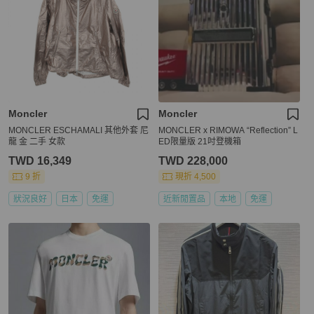
Moncler
Moncler
MONCLER ESCHAMALI 其他外套 尼
MONCLER x RIMOWA “Reflection” L
龍 金 二手 女款
ED限量版 21吋登機箱
TWD 16,349
TWD 228,000
9 折
現折 4,500
狀況良好
日本
免運
近新閒置品
本地
免運