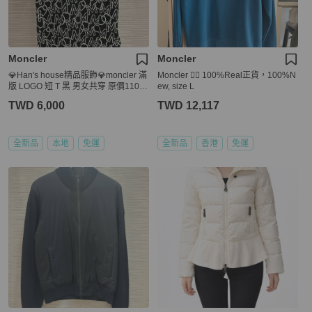
Moncler
Moncler
💎Han's house精品服飾💎moncler 滿
Moncler 👍🏻 100%Real正貨，100%N
版 LOGO 短 T 黑 男女共穿 原價1100
ew, size L
0
TWD 6,000
TWD 12,117
全新品
本地
免運
全新品
香港
免運