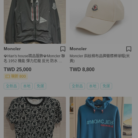
Moncler
Moncler
💎Han's house精品服飾💎Moncler 聯
Moncler 斜紋棉布品牌徽標棒球帽(米
名 1952 機能 彈力尼龍 反光 防水 風
黃)
衣 原價39500
TWD 25,000
TWD 8,800
現折 800
全新品
本地
免運
全新品
本地
免運