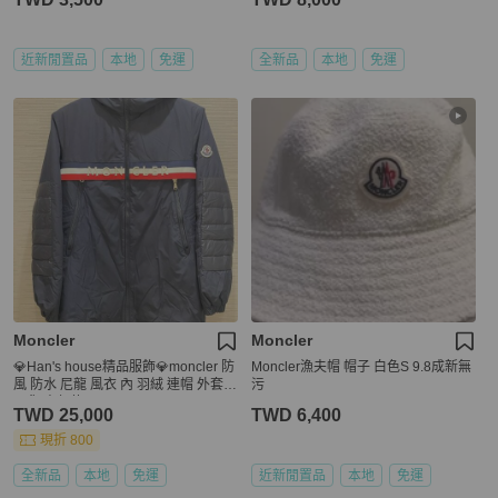
近新閒置品
本地
免運
全新品
本地
免運
Moncler
Moncler
💎Han's house精品服飾💎moncler 防
Moncler漁夫帽 帽子 白色S 9.8成新無
風 防水 尼龍 風衣 內 羽絨 連帽 外套
污
現貨 青年款
TWD 25,000
TWD 6,400
現折 800
全新品
本地
免運
近新閒置品
本地
免運