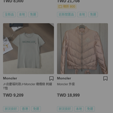
TWD 8,000
TWD 21,708
現折 800
全新品
本地
免運
近新閒置品
本地
免運
Moncler
Moncler
🎉店慶福利款🎉Moncler 橄欖綠 刺繡
Moncler 外套
T恤
TWD 9,209
TWD 18,999
狀況良好
香港
免運
狀況良好
本地
免運