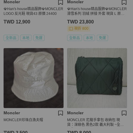
Moncler
Moncler
💎Han's house精品服飾💎MONCLER
💎Han's house精品服飾💎MONCLER
LOGO 反光鞋 現貨43 原價 24400
滑雪系列 羽絨 拼接 外套 現貨 L 原價3
3800
TWD 12,900
TWD 23,800
現折 800
全新品
本地
免運
全新品
本地
免運
Moncler
Moncler
MONCLER珍珠白漁夫帽
MONCLER 尼龍手拿包 收納包 現
貨：深綠色 黑色2款 義大利製 ~全新
現貨~
TWD 3,500
TWD 8,000