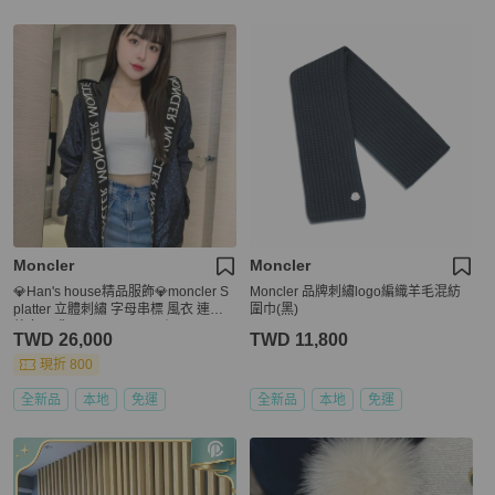
Moncler
Moncler
💎Han's house精品服飾💎moncler S
Moncler 品牌刺繡logo編織羊毛混紡
platter 立體刺繡 字母串標 風衣 連帽
圍巾(黑)
外套 現貨 L ~ XXXXXL 原價35900
TWD 26,000
TWD 11,800
現折 800
全新品
本地
免運
全新品
本地
免運