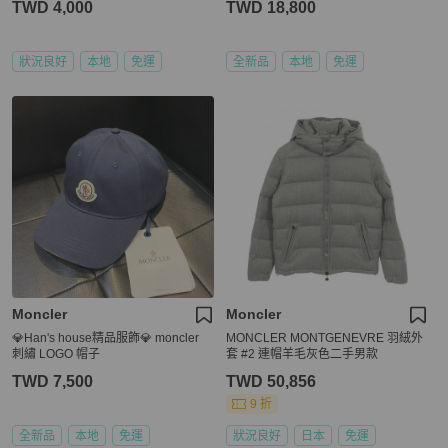
TWD 4,000
TWD 18,800
狀況良好
本地
免運
全新品
本地
免運
Moncler
Moncler
💎Han's house精品服飾💎 moncler
MONCLER MONTGENEVRE 羽絨外
刺繡 LOGO 帽子
套 #2 連帽羊毛灰色二手男款
TWD 7,500
TWD 50,856
9 折
全新品
本地
免運
狀況良好
日本
免運