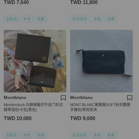
TWD 7,040
TWD 11,800
全新品
本地
免運
狀況良好
本地
免運
Montblanc
Montblanc
Meisterstuck 白朗峰壓印牛皮ㄇ形拉
MONT BLANC萬寶龍SOFT系列雙層
鍊零錢包/卡包(黑色)
手機包/男用長夾
TWD 10,080
TWD 9,000
全新品
本地
免運
狀況良好
本地
免運