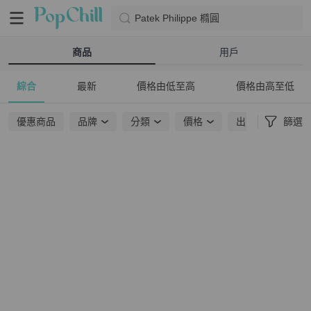
Patek Philippe 橢圓
商品
用戶
綜合
最新
價格由低至高
價格由高至低
優惠商品
品牌
分類
價格
出貨地點
篩選