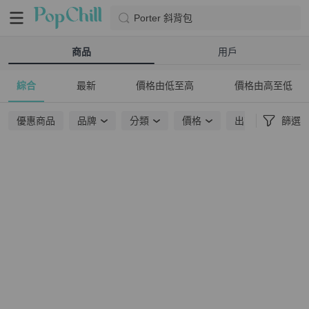
Porter 斜背包
商品
用戶
綜合
最新
價格由低至高
價格由高至低
優惠商品
品牌
分類
價格
出貨地點
篩選