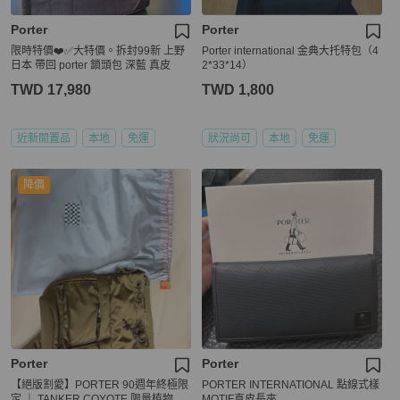
Porter
Porter
限時特價❤️✅大特價。拆封99新 上野
Porter international 金典大托特包（4
日本 帶回 porter 鎖頭包 深藍 真皮
2*33*14）
TWD 17,980
TWD 1,800
近新閒置品
本地
免運
狀況尚可
本地
免運
降價
Porter
Porter
【絕版割愛】PORTER 90週年終極限
PORTER INTERNATIONAL 點線式樣
定 ｜ TANKER COYOTE 限量植物性
MOTIF真皮長夾