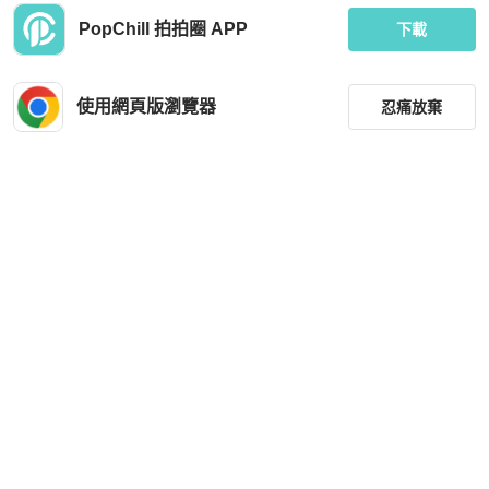
PopChill 拍拍圈 APP
下載
使用網頁版瀏覽器
忍痛放棄
篩選
重設
品牌
分類
尺寸
價格