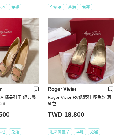
本地
免運
全新品
香港
免運
r
Roger Vivier
er RV 精品鞋王 經典麂
Roger Vivier RV低跟鞋 經典款 酒
38
紅色
500
TWD 18,800
本地
免運
近新閒置品
本地
免運