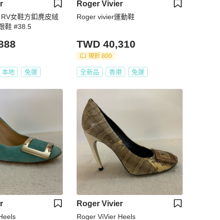
r
Roger Vivier
ier✨RV女鞋方釦麂皮絨
Roger vivier運動鞋
 #38.5
888
TWD 40,310
現折 800
本地
免運
全新品
香港
免運
r
Roger Vivier
Heels
Roger ViVier Heels