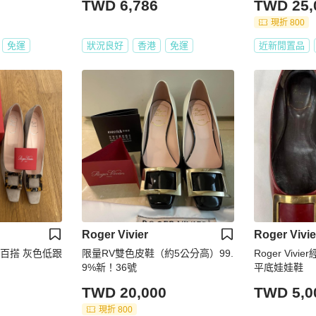
TWD 6,786
TWD 25,
現折 800
免運
狀況良好
香港
免運
近新閒置品
Roger Vivier
Roger Vivie
er 百搭 灰色低跟
限量RV雙色皮鞋（約5公分高）99.
Roger Viv
9%新！36號
平底娃娃鞋
TWD 20,000
TWD 5,0
現折 800