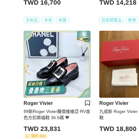
TWD 16,700
TWD 14,218
全新品
本地
免運
近新閒置品
香港
Roger Vivier
Roger Vivier
99新Roger Vivier羅傑維維亞 RV金
九成新 Roger Vivi
色方扣樂福鞋 36.5碼 🧡
鞋
TWD 23,831
TWD 18,800
現折 800