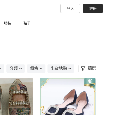
登入
註冊
服裝
鞋子
分類
價格
出貨地點
篩選