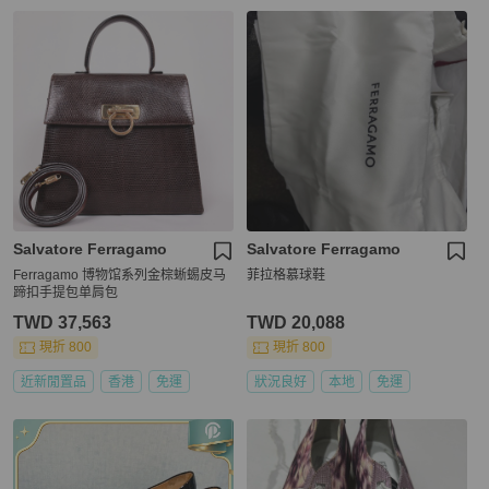
Salvatore Ferragamo
Salvatore Ferragamo
Ferragamo 博物馆系列金棕蜥蜴皮马
菲拉格慕球鞋
蹄扣手提包单肩包
TWD 37,563
TWD 20,088
現折 800
現折 800
近新閒置品
香港
免運
狀況良好
本地
免運