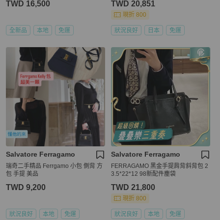
TWD 16,500
TWD 20,851
現折 800
全新品
本地
免運
狀況良好
日本
免運
Salvatore Ferragamo
Salvatore Ferragamo
瑞奇二手精品 Ferrgamo 小包 側背 方
FERRAGAMO 黑金手提肩背斜背包 2
包 手提 美品
3.5*22*12 98新配件塵袋
TWD 9,200
TWD 21,800
現折 800
狀況良好
本地
免運
狀況良好
本地
免運