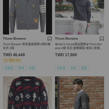
Thom Browne
Thom Browne
Thom Browne 男款蜜蜂圖案V領針織
💎Han's house精品服飾💎Thom Bro
毛衣 3碼
wne 4槓 毛衣 愛爾蘭製 現貨3 原價25
600
TWD 46,449
TWD 17,800
現折 800
全新品
香港
免運
全新品
本地
免運