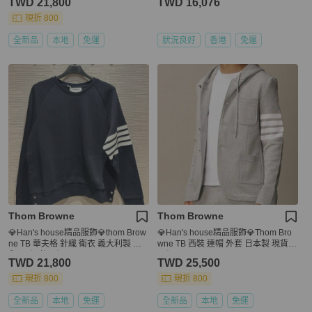
TWD 21,800
TWD 16,076
現折 800
全新品
本地
免運
狀況良好
香港
免運
Thom Browne
Thom Browne
💎Han's house精品服飾💎thom Brow
💎Han's house精品服飾💎Thom Bro
ne TB 華夫格 針織 衛衣 義大利製 現
wne TB 西裝 連帽 外套 日本製 現貨4
貨3 4 深藍原價33700
原價50700
TWD 21,800
TWD 25,500
現折 800
現折 800
全新品
本地
免運
全新品
本地
免運