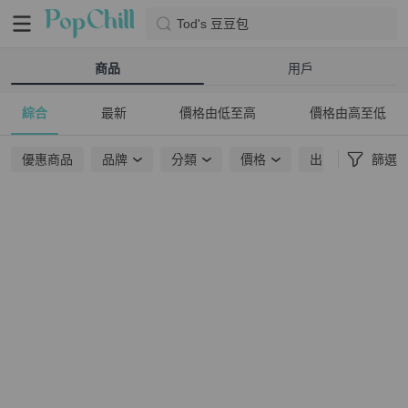
Tod's 豆豆包
商品
用戶
綜合
最新
價格由低至高
價格由高至低
優惠商品
品牌
分類
價格
出貨地點
篩選