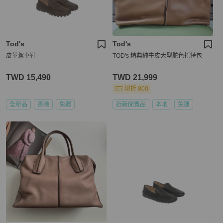
Tod's
Tod's
皮革駕車鞋
TOD's 精典純牛皮大型駝色托特包
TWD 15,490
TWD 21,999
現折 800
全新品
香港
免運
近新閒置品
本地
免運