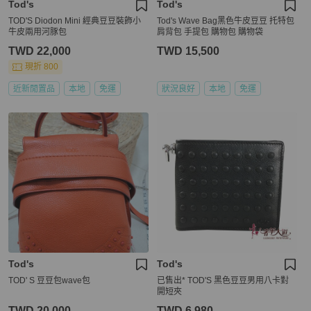
Tod's
Tod's
TOD'S Diodon Mini 經典豆豆裝飾小
Tod's Wave Bag黑色牛皮豆豆 托特包
牛皮兩用河豚包
肩背包 手提包 購物包 購物袋
TWD 22,000
TWD 15,500
現折 800
近新閒置品
本地
免運
狀況良好
本地
免運
Tod's
Tod's
TOD' S 豆豆包wave包
已售出* TOD'S 黑色豆豆男用八卡對
開短夾
TWD 20,000
TWD 6,980