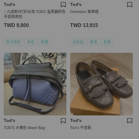
Tod's
Tod's
✨九成新‼️打折出清 TODS 溫柔藕粉色
Gommino 駕車鞋
手提兩用包
TWD 9,800
TWD 13,915
狀況良好
本地
免運
全新品
香港
免運
Tod's
Tod's
TOD'S 大嘴包 Wave Bag
Tod’s 平底鞋