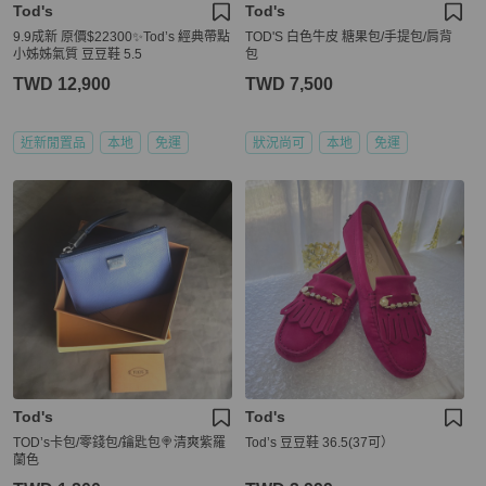
Tod's
Tod's
9.9成新 原價$22300✨Tod’s 經典帶點
TOD'S 白色牛皮 糖果包/手提包/肩背
小姊姊氣質 豆豆鞋 5.5
包
TWD 12,900
TWD 7,500
近新閒置品
本地
免運
狀況尚可
本地
免運
Tod's
Tod's
TOD’s卡包/零錢包/鑰匙包🍭清爽紫羅
Tod’s 豆豆鞋 36.5(37可）
蘭色