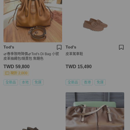
Tod's
Tod's
🌿春季限時降價🌿Tod's Di Bag 小號
皮革駕車鞋
皮革抽繩包/燒賣包 焦糖色
TWD 59,800
TWD 15,490
現折 2,000
全新品
本地
免運
全新品
香港
免運