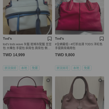
Tod's
Tod's
tod's tods wave 灰藍 斑鳩灰配藍 豆豆
#全網最低✨#打折出清 TODS 洋紅色
包 大嘴包 手提包 斜背包 肩背包 側背
手提肩背兩用包
包
TWD 14,999
TWD 9,800
狀況良好
本地
免運
狀況尚可
本地
免運