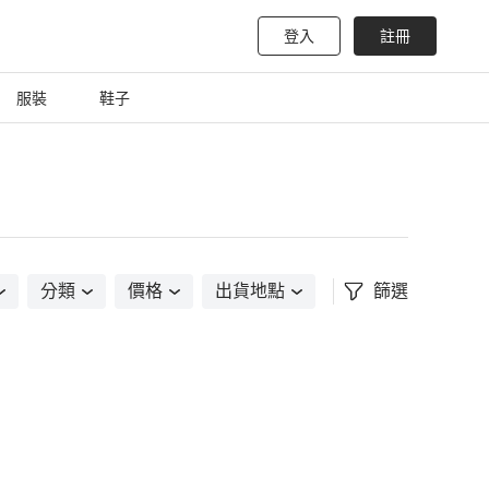
登入
註冊
服裝
鞋子
分類
價格
出貨地點
篩選