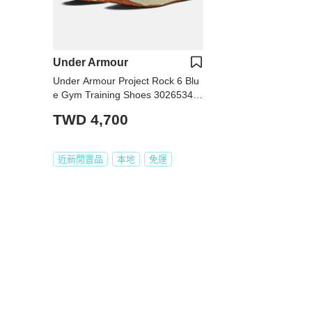
Under Armour
Under Armour Project Rock 6 Blu
e Gym Training Shoes 3026534-4
00
TWD 4,700
近新閒置品
本地
免運