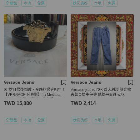
全新品
本地
免運
狀況良好
本地
免運
Versace Jeans
Versace Jeans
🚨 雙11最後倒數・今晚錯過等明年！
Versace jeans Y2K 義大利製 絲光棉
【VERSACE 凡賽斯】La Medusa 金
古著直筒牛仔褲 低腰丹寧褲 w28
色女王頭皮帶(下單前須先私訊)
TWD 15,880
TWD 2,414
全新品
本地
免運
狀況良好
本地
免運