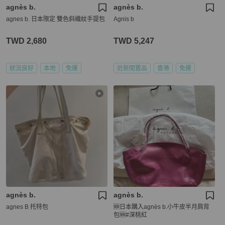
agnès b.
agnès b.
agnes b. 日本限定 雙色斜織紋手提包
Agnis b
TWD 2,680
TWD 5,247
狀況良好
本地
免運
近新閒置品
香港
免運
agnès b.
agnès b.
agnes B 托特包
🆕日本購入agnès b.小牛皮半月肩背
包🆕#深桃紅