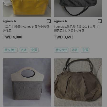
agnès b.
agnès b.
【二手】降價🎊Agnes b.黃色小包/保
#agnes b.黑色旅行袋 XXL | 大尺寸 |
齡球包
經典款 | 行李袋 | 托特包
TWD 4,000
TWD 3,693
狀況良好
本地
免運
狀況良好
本地
免運