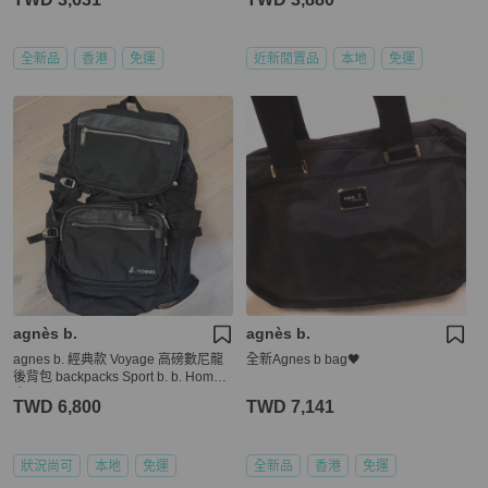
全新品
香港
免運
近新閒置品
本地
免運
agnès b.
agnès b.
agnes b. 經典款 Voyage 高磅數尼龍
全新Agnes b bag🖤
後背包 backpacks Sport b. b. Homme
小b
TWD 6,800
TWD 7,141
狀況尚可
本地
免運
全新品
香港
免運