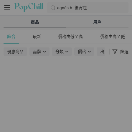
agnès b. 後背包
商品
用戶
綜合
最新
價格由低至高
價格由高至低
優惠商品
品牌
分類
價格
出貨地點
篩選