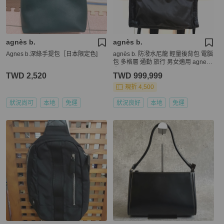
agnès b.
agnès b.
Agnes b.深綠手提包［日本限定色]
agnès b. 防潑水尼龍 輕量後背包 電腦
包 多格層 通勤 旅行 男女適用 agnesb
小b
TWD 2,520
TWD 999,999
現折 4,500
狀況尚可
本地
免運
狀況良好
本地
免運