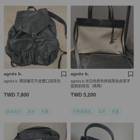
agnès b.
agnès b.
agnès b. 標誌壓花牛皮雙口袋背包
agnes b 米白色帆布拼接黑色皮革手
提肩斜背包（再降）
TWD 7,800
TWD 5,200
狀況尚可
本地
免運
近新閒置品
本地
免運