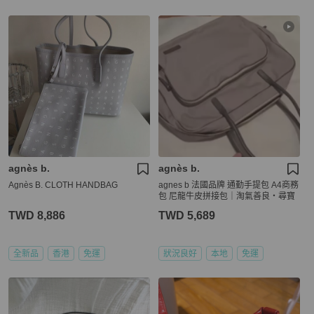
agnès b.
agnès b.
Agnès B. CLOTH HANDBAG
agnes b 法國品牌 通勤手提包 A4商務
包 尼龍牛皮拼接包｜淘氣善良・尋寶
TWD 8,886
TWD 5,689
全新品
香港
免運
狀況良好
本地
免運