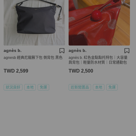
agnès b.
agnès b.
agnesb 經典尼龍腋下包 側背包 黑色
agnès b. 紅色金點點托特包｜大容量
肩背包｜輕量防水材質｜日常通勤包
TWD 2,599
TWD 2,500
狀況良好
本地
免運
近新閒置品
本地
免運