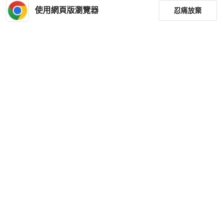
使用網頁版瀏覽器
忍痛放棄
篩選
重設
品牌
分類
尺寸
價格
商品狀況
下載 PopChill APP
出貨地點