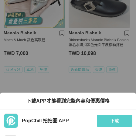
Manolo Blahnik
Manolo Blahnik
Mach & Mach 銀色高跟鞋
Birkenstock x Manolo Blahnik Boston
聯名水鑽扣黑色光面牛皮穆勒拖鞋｜E
U37
TWD 7,000
TWD 10,098
狀況良好
本地
免運
近新閒置品
香港
免運
下載APP才能看到完整內容和優惠價格
PopChill 拍拍圈 APP
下載