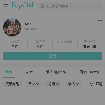
在此賣場內搜尋
Ada
@
adachiu2
商品數
商品售出
安心購通過
聊聊回覆
7 件
4 件
-
當天回覆
追蹤
綜合
最新
價格由低至高
價格由高至低
優惠商品
品牌
分類
價格
篩選