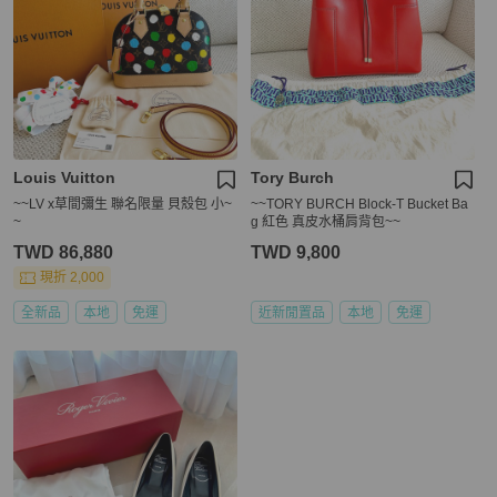
Louis Vuitton
Tory Burch
~~LV x草間彌生 聯名限量 貝殼包 小~
~~TORY BURCH Block-T Bucket Ba
~
g 紅色 真皮水桶肩背包~~
TWD 86,880
TWD 9,800
現折 2,000
全新品
本地
免運
近新閒置品
本地
免運