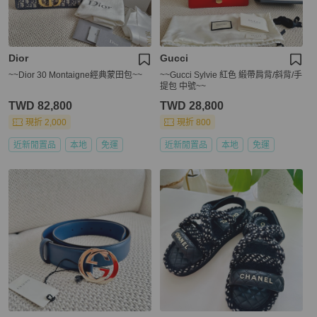
Dior
Gucci
~~Dior 30 Montaigne經典蒙田包~~
~~Gucci Sylvie 紅色 緞帶肩背/斜背/手
提包 中號~~
TWD 82,800
TWD 28,800
現折 2,000
現折 800
近新閒置品
本地
免運
近新閒置品
本地
免運