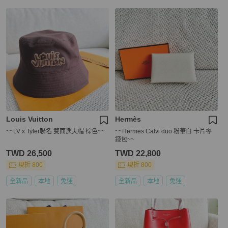
Louis Vuitton
Hermès
~~LV x Tyler聯名 雙面漁夫帽 棕色~~
~~Hermes Calvi duo 粉筆白 卡片零
錢包~~
TWD 26,500
TWD 22,800
現折 800
現折 800
全新品
本地
免運
全新品
本地
免運