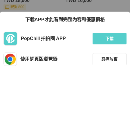
TWD 28,000
TWD 16,000
現折 800
近新閒置品
本地
免運
全新品
本地
免運
下載APP才能看到完整內容和優惠價格
PopChill 拍拍圈 APP
下載
使用網頁版瀏覽器
忍痛放棄
篩選
重設
品牌
分類