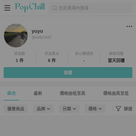
在此賣場內搜尋
yuyu
@
betty3482
商品數
商品售出
安心購通過
聊聊回覆
1 件
6 件
-
當天回覆
追蹤
綜合
最新
價格由低至高
價格由高至低
優惠商品
品牌
分類
價格
篩選