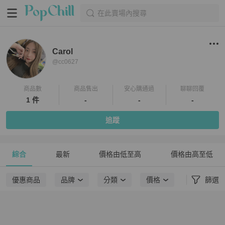
在此賣場內搜尋
Carol
@
cc0627
商品數
商品售出
安心購通過
聊聊回覆
1 件
-
-
-
追蹤
綜合
最新
價格由低至高
價格由高至低
優惠商品
品牌
分類
價格
篩選