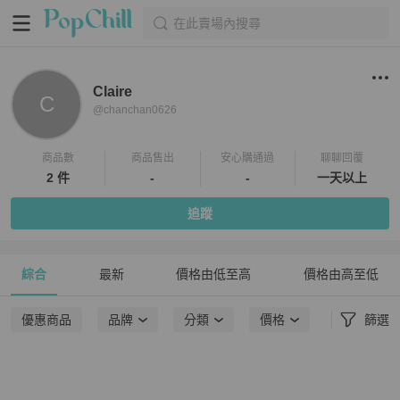
在此賣場內搜尋
Claire
C
@
chanchan0626
商品數
商品售出
安心購通過
聊聊回覆
2 件
-
-
一天以上
追蹤
綜合
最新
價格由低至高
價格由高至低
優惠商品
品牌
分類
價格
篩選