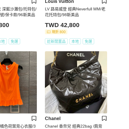
Louis Vuitton
奈兒 深藍沙灘包/托特包/
LV 路易威登 經典Neverfull MM/老
號/保卡款/96新美品
花托特包/98新美品
800
TWD 42,800
現折 800
本地
免運
近新閒置品
本地
免運
Chanel
達 橘色荷葉背心衣服/3
Chanel 香奈兒 經典22bag /肩背