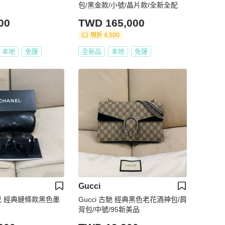
包/黑金款/小號/晶片款/全新全配
00
TWD 165,000
現折 4,500
本地
免運
全新品
本地
免運
Gucci
奈兒 經典鏈條款黑色墨
Gucci 古馳 經典黑色老花酒神包/肩
背包/中號/95新美品