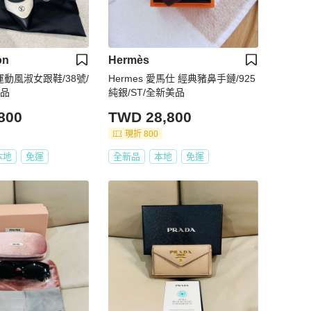
on
Hermès
運動風淑女跟鞋/38號/
Hermes 愛馬仕 經典豬鼻手鏈/925
美品
純銀/ST/全新美品
800
TWD 28,800
現折 800
本地
免運
全新品
本地
免運