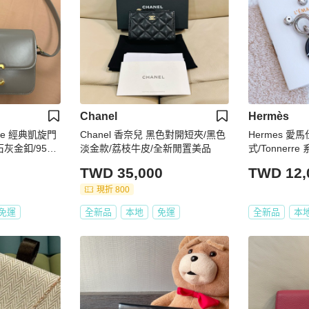
Chanel
Hermès
mphe 經典凱旋門
Chanel 香奈兒 黑色對開短夾/黑色
Hermes 愛
石灰金釦/95新
淡金款/荔枝牛皮/全新閒置美品
式/Tonnerr
新美品
TWD 35,000
TWD 12,
現折 800
免運
全新品
本地
免運
全新品
本