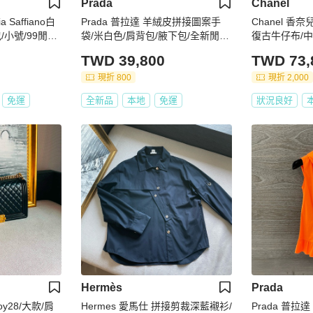
Prada
Chanel
a Saffiano白
Prada 普拉達 羊絨皮拼接圖案手
Chanel 香
/小號/99閒置
袋/米白色/肩背包/腋下包/全新閒置
復古牛仔布/中
美品
TWD 39,800
TWD 73,
現折 800
現折 2,000
免運
全新品
本地
免運
狀況良好
Hermès
Prada
Boy28/大款/肩
Hermes 愛馬仕 拼接剪裁深藍襯衫/
Prada 普拉