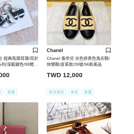
Chanel
馬仕 經典馬頭耳環/耳針
Chanel 香奈兒 米色拼黑色漁夫鞋/
e 系列/深藍銀色/99閒置
休閒鞋/皮革款/39號/96新美品
000
TWD 12,000
地
免運
狀況良好
本地
免運