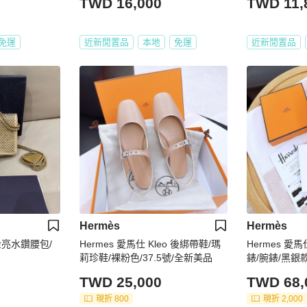
TWD 16,000
TWD 11,
免運
近新閒置品
本地
免運
近新閒置品
Hermès
Hermès
檳金亮水鑽腰包/
Hermes 愛馬仕 Kleo 後綁帶鞋/瑪
Hermes 愛馬
莉珍鞋/裸粉色/37.5號/全新美品
錶/腕錶/黑銀
品
TWD 25,000
TWD 68,
現折 800
現折 2,000