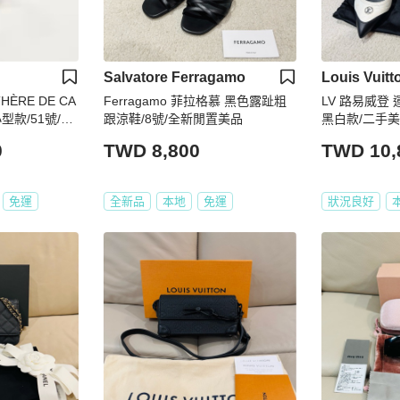
Salvatore Ferragamo
Louis Vuitt
THÈRE DE CA
Ferragamo 菲拉格慕 黑色露趾粗
LV 路易威登 
型款/51號/99
跟涼鞋/8號/全新閒置美品
黑白款/二手
0
TWD 8,800
TWD 10,
免運
全新品
本地
免運
狀況良好