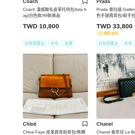
Coach
Prada
Coach 漫威聯名皮革托特包/tote b
Prada 普拉達 Galleri
ag/白色款/99新美品
色手提肩背包/殺手包
新美品
TWD 10,800
TWD 33,800
現折 800
近新閒置品
本地
免運
近新閒置品
本地
Chloé
Chanel
Chloe Faye 皮革肩背斜背包/焦糖
Chanel 香奈兒 Le 