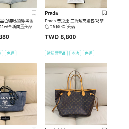
Prada
經典黑色貓眼墨鏡/黑金
Prada 普拉達 三折短夾錢包/奶茶
u11w/全新閒置美品
色金釦/98新美品
880
TWD 8,800
地
免運
近新閒置品
本地
免運