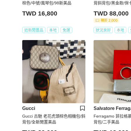
棕色/中號/風琴包/98新美品
背斜背包/黑金款/保
TWD 16,800
TWD 88,000
現折 2,000
近新閒置品
本地
免運
狀況良好
本地
Gucci
Salvatore Ferra
Gucci 古馳 老花虎頭棕色相機包/斜
Ferragamo 菲拉
背包/全新閒置美品
背包/二手美品