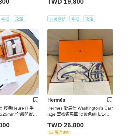
800
TWD 19,800
本地
免運
狀況良好
本地
免運
Hermès
仕 經典Heure H 手
Hermes 愛馬仕 Washington’s Carr
款/25mm/全新閒置美
iage 華盛頓馬車 淡紫色絲巾/140x
140cm/全新閒置美品
000
TWD 26,800
現折 800