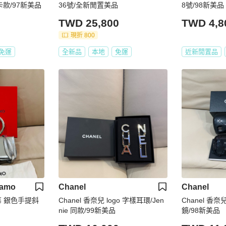
卡款/97新美品
36號/全新閒置美品
8號/98新美品
TWD 25,800
TWD 4,8
現折 800
免運
全新品
本地
免運
近新閒置品
gamo
Chanel
Chanel
格慕 銀色手提斜
Chanel 香奈兒 logo 字樣耳環/Jen
Chanel 香
nie 同款/99新美品
鏡/98新美品