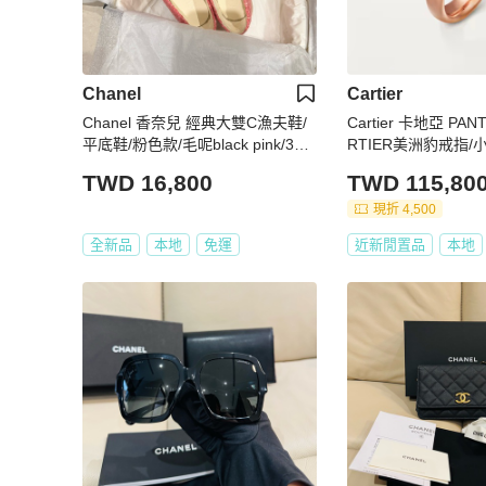
Chanel
Cartier
Chanel 香奈兒 經典大雙C漁夫鞋/
Cartier 卡地亞 PAN
平底鞋/粉色款/毛呢black pink/36
RTIER美洲豹戒指/小
號/全新閒置美品
新美品
TWD 16,800
TWD 115,80
現折 4,500
全新品
本地
免運
近新閒置品
本地