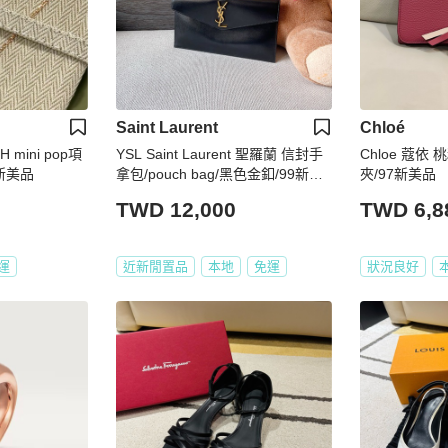
Saint Laurent
Chloé
 mini pop項
YSL Saint Laurent 聖羅蘭 信封手
Chloe 蔻
新美品
拿包/pouch bag/黑色金釦/99新美
夾/97新美品
品
TWD 12,000
TWD 6,8
運
近新閒置品
本地
免運
狀況良好