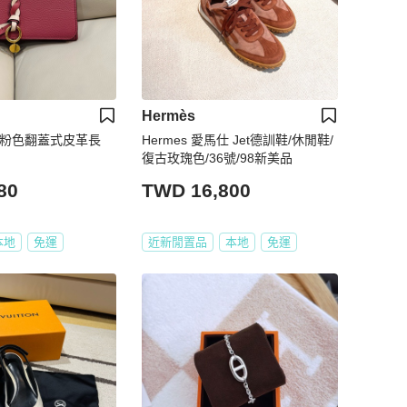
Hermès
依 桃粉色翻蓋式皮革長
Hermes 愛馬仕 Jet德訓鞋/休閒鞋/
復古玫瑰色/36號/98新美品
80
TWD 16,800
本地
免運
近新閒置品
本地
免運