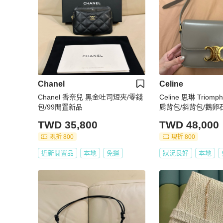
Chanel
Celine
Chanel 香奈兒 黑金吐司短夾/零錢
Celine 思琳 Trio
包/99閒置新品
肩背包/斜背包/鵝卵
美品
TWD 35,800
TWD 48,000
現折 800
現折 800
近新閒置品
本地
免運
狀況良好
本地