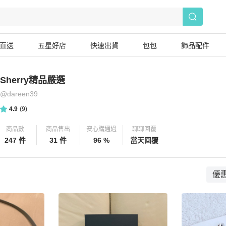
直送
五星好店
快速出貨
包包
飾品配件
Sherry精品嚴選
@
dareen39
4.9
(
9
)
商品數
商品售出
安心購通過
聊聊回覆
247 件
31 件
96 %
當天回覆
優