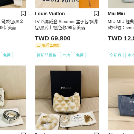
Louis Vuitton
Miu Miu
OC 鏈袋包/黑金
LV 路易威登 Steamer 盒子包/斜背
MIU MIU 
99新美品
包/黑武士/黑色款/99新美品
款/型號：sm
TWD 69,800
TWD 12,
現折 2,000
免運
近新閒置品
本地
免運
全新品
本