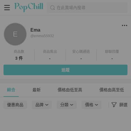
在此賣場內搜尋
Ema
E
@
emma55932
商品數
商品售出
安心購通過
聊聊回覆
3 件
-
-
-
追蹤
綜合
最新
價格由低至高
價格由高至低
優惠商品
品牌
分類
價格
篩選