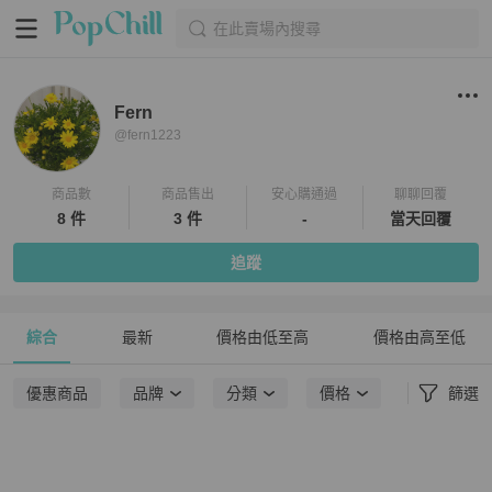
在此賣場內搜尋
Fern
@
fern1223
商品數
商品售出
安心購通過
聊聊回覆
8 件
3 件
-
當天回覆
追蹤
綜合
最新
價格由低至高
價格由高至低
優惠商品
品牌
分類
價格
篩選