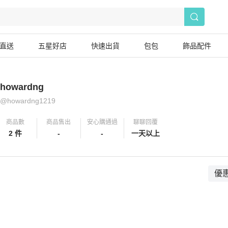
直送
五星好店
快速出貨
包包
飾品配件
howardng
@
howardng1219
商品數
商品售出
安心購通過
聊聊回覆
2 件
-
-
一天以上
優