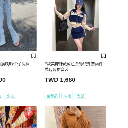
顯瘦喇叭牛仔長褲
#歐美辣妹藏藍色金絲絨外套兩件
式包臀裙套裝
90
TWD 1,680
地
免運
全新品
本地
免運