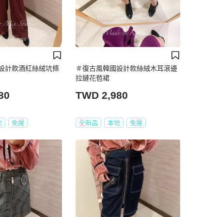
設計款酒紅絲絨坑條
＃復古風韓國設計款絲絨木耳滾邊
拉鏈花苞裙
80
TWD 2,980
地
免運
全新品
本地
免運