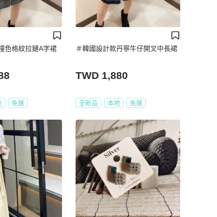
撞色格紋拉鏈A字裙
＃韓國設計款丹寧牛仔開叉中長裙
88
TWD 1,880
地
免運
全新品
本地
免運