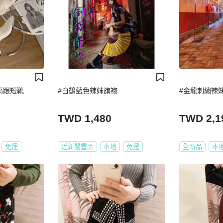
高跟短靴
#白鶴藍色辣妹旗袍
#金龍刺繡辣
TWD 1,480
TWD 2,1
免運
近新閒置品
本地
免運
全新品
本