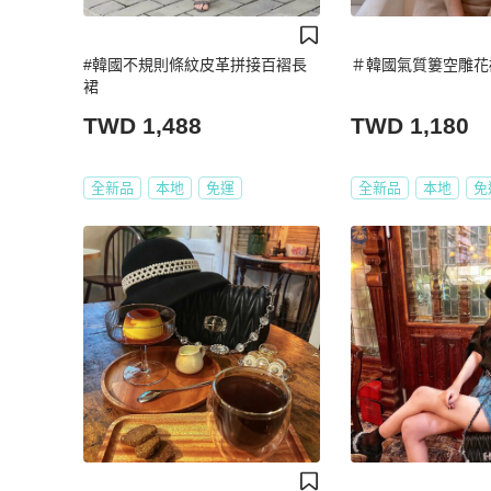
#韓國不規則條紋皮革拼接百褶長
＃韓國氣質簍空雕花
裙
TWD 1,488
TWD 1,180
全新品
本地
免運
全新品
本地
免