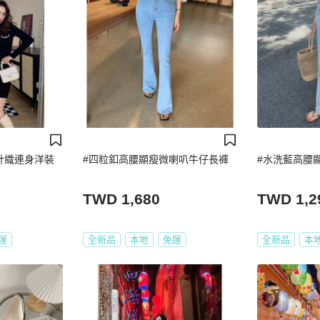
針織連身洋裝
#四粒釦高腰顯瘦微喇叭牛仔長褲
#水洗藍高腰
TWD 1,680
TWD 1,2
運
全新品
本地
免運
全新品
本