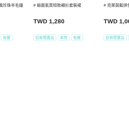
本風珍珠羊毛鐘
# 緞面氣質短款襯衫套裝裙
# 克萊茵藍
TWD 1,280
TWD 1,0
免運
近新閒置品
本地
免運
近新閒置品