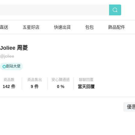
直送
五星好店
快速出貨
包包
飾品配件
Joliee 周菱
@
joliee
創站大使
商品數
商品售出
安心購通過
聊聊回覆
142 件
9 件
0 %
當天回覆
優