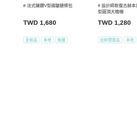
# 法式鑲鑽V型褶皺鏈條包
# 設計師款復古赫
型圓頂大檐帽
TWD 1,680
TWD 1,280
全新品
本地
免運
近新閒置品
本地