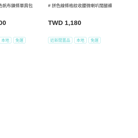
拼色帆布鍊條單肩包
# 拼色線條格紋收腰微喇叭闊腿褲
00
TWD 1,180
本地
免運
近新閒置品
本地
免運