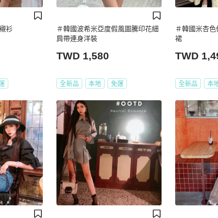
襯衫
＃韓國波希米亞度假風圖騰印花細
＃韓國米杏色
肩帶連身洋裝
裙
TWD 1,580
TWD 1,4
運
全新品
本地
免運
全新品
本