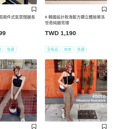
假兩件式氣質闊腿長
# 韓國設計款海藍方鑽立體施華洛
世奇純銀耳環
99
TWD 1,190
地
免運
全新品
本地
免運