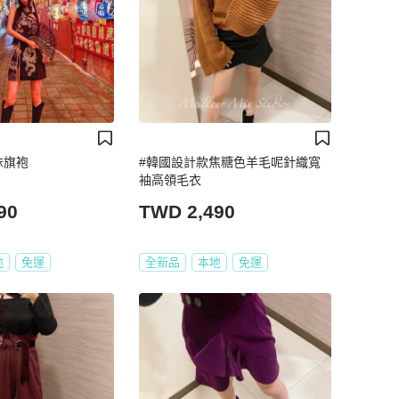
妹旗袍
#韓國設計款焦糖色羊毛呢針織寬
袖高領毛衣
90
TWD 2,490
地
免運
全新品
本地
免運