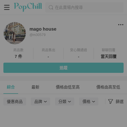
在此賣場內搜尋
mago house
@
m30579
商品數
商品售出
安心購通過
聊聊回覆
7 件
-
-
當天回覆
追蹤
綜合
最新
價格由低至高
價格由高至低
優惠商品
品牌
分類
價格
篩選