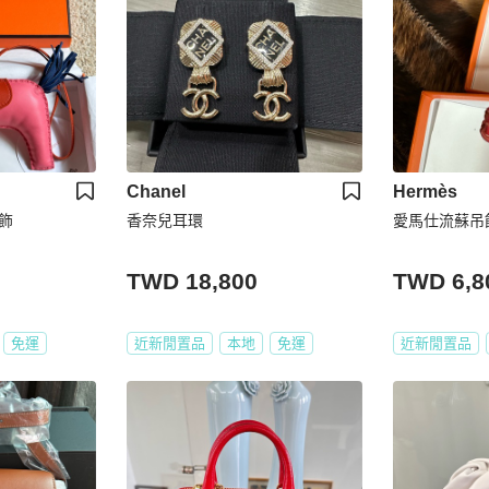
Chanel
Hermès
吊飾
香奈兒耳環
愛馬仕流蘇吊
TWD 18,800
TWD 6,8
免運
近新閒置品
本地
免運
近新閒置品