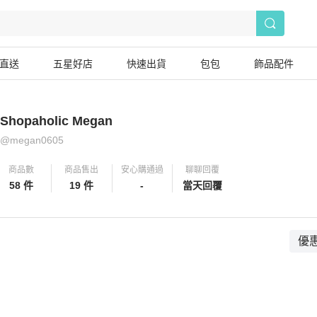
直送
五星好店
快速出貨
包包
飾品配件
Shopaholic Megan
@
megan0605
商品數
商品售出
安心購通過
聊聊回覆
58 件
19 件
-
當天回覆
優