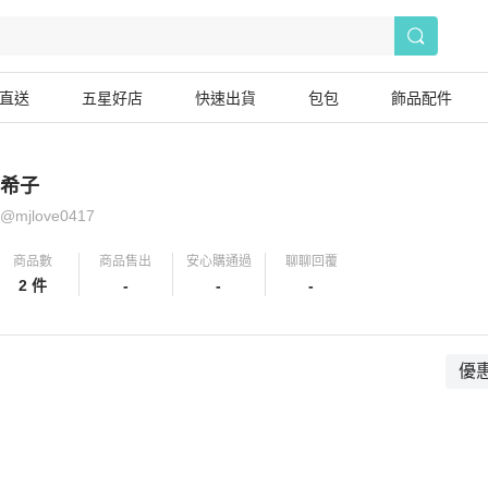
直送
五星好店
快速出貨
包包
飾品配件
希子
@
mjlove0417
商品數
商品售出
安心購通過
聊聊回覆
2 件
-
-
-
優