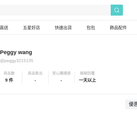
直送
五星好店
快速出貨
包包
飾品配件
Peggy wang
@
peggy3215135
商品數
商品售出
安心購通過
聊聊回覆
9 件
-
-
一天以上
優